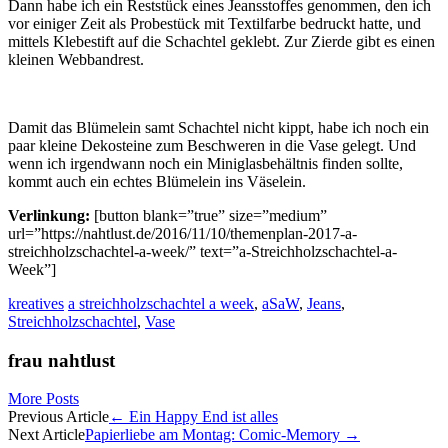
Dann habe ich ein Reststück eines Jeansstoffes genommen, den ich
vor einiger Zeit als Probestück mit Textilfarbe bedruckt hatte, und
mittels Klebestift auf die Schachtel geklebt. Zur Zierde gibt es einen
kleinen Webbandrest.
Damit das Blümelein samt Schachtel nicht kippt, habe ich noch ein
paar kleine Dekosteine zum Beschweren in die Vase gelegt. Und
wenn ich irgendwann noch ein Miniglasbehältnis finden sollte,
kommt auch ein echtes Blümelein ins Väselein.
Verlinkung:
[button blank=”true” size=”medium”
url=”https://nahtlust.de/2016/11/10/themenplan-2017-a-
streichholzschachtel-a-week/” text=”a-Streichholzschachtel-a-
Week”]
kreatives
a streichholzschachtel a week
,
aSaW
,
Jeans
,
Streichholzschachtel
,
Vase
frau nahtlust
More Posts
Artikel-
Previous Article
←
Ein Happy End ist alles
Next Article
Papierliebe am Montag: Comic-Memory
→
Navigation