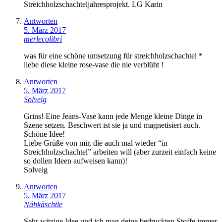
Streichholzschachteljahresprojekt. LG Karin
Antworten
5. März 2017
merlecolibri
was für eine schöne umsetzung für streichholzschachtel *
liebe diese kleine rose-vase die nie verblüht !
Antworten
5. März 2017
Solveig
Grins! Eine Jeans-Vase kann jede Menge kleine Dinge in
Szene setzen. Beschwert ist sie ja und magnetisiert auch.
Schöne Idee!
Liebe Grüße von mir, die auch mal wieder “in
Streichholzschachtel” arbeiten will (aber zurzeit einfach keine
so dollen Ideen aufweisen kann)!
Solveig
Antworten
5. März 2017
Nähkäschtle
Sehr witzige Idee und ich mag deine bedruckten Stoffe immer