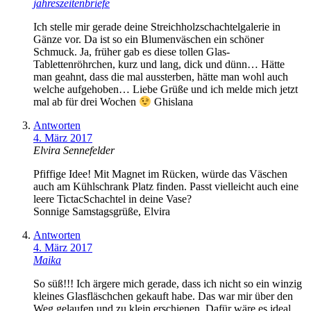
jahreszeitenbriefe
Ich stelle mir gerade deine Streichholzschachtelgalerie in
Gänze vor. Da ist so ein Blumenväschen ein schöner
Schmuck. Ja, früher gab es diese tollen Glas-
Tablettenröhrchen, kurz und lang, dick und dünn… Hätte
man geahnt, dass die mal aussterben, hätte man wohl auch
welche aufgehoben… Liebe Grüße und ich melde mich jetzt
mal ab für drei Wochen
Ghislana
Antworten
4. März 2017
Elvira Sennefelder
Pfiffige Idee! Mit Magnet im Rücken, würde das Väschen
auch am Kühlschrank Platz finden. Passt vielleicht auch eine
leere TictacSchachtel in deine Vase?
Sonnige Samstagsgrüße, Elvira
Antworten
4. März 2017
Maika
So süß!!! Ich ärgere mich gerade, dass ich nicht so ein winzig
kleines Glasfläschchen gekauft habe. Das war mir über den
Weg gelaufen und zu klein erschienen. Dafür wäre es ideal