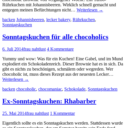
Rührkuchen mit Johannisbeeren. Wirklich schnell gemacht und
entgegen meinen Befürchtungen nicht…
Weiterlesen
→
backen
Johannisbeeren
,
lecker bakery
,
Rührkuchen
,
Sonntagskuchen
Sonntagskuchen für alle chocoholics
6. Juli 2014
frau nahtlust
4 Kommentare
Yummy und wow: Was für ein Kuchen! Eine Gabel, und im Mund
explodiert ein Schokoladenreich. Dieser Brownie hat es in sich. Da
gibt es nichts zu beschönigen, schmälern oder wegreden. Wer
chocoholic ist, muss dieses Rezept aus der neuesten Lecker…
Weiterlesen
→
backen
chocoholic
,
chocomaniac
,
Schokolade
,
Sonntagskuchen
Ex-Sonntagskuchen: Rhabarber
25. Mai 2014
frau nahtlust
1 Kommentar
Eigentlich sollte es ein Sonntagskuchen werden. Stattdessen wurde