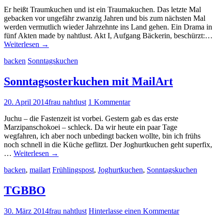
Er heißt Traumkuchen und ist ein Traumakuchen. Das letzte Mal
gebacken vor ungefähr zwanzig Jahren und bis zum nächsten Mal
werden vermutlich wieder Jahrzehnte ins Land gehen. Ein Drama in
fünf Akten made by nahtlust. Akt I, Aufgang Bäckerin, beschürzt:…
Weiterlesen
→
backen
Sonntagskuchen
Sonntagsosterkuchen mit MailArt
20. April 2014
frau nahtlust
1 Kommentar
Juchu – die Fastenzeit ist vorbei. Gestern gab es das erste
Marzipanschokoei – schleck. Da wir heute ein paar Tage
wegfahren, ich aber noch unbedingt backen wollte, bin ich frühs
noch schnell in die Küche geflitzt. Der Joghurtkuchen geht superfix,
…
Weiterlesen
→
backen
,
mailart
Frühlingspost
,
Joghurtkuchen
,
Sonntagskuchen
TGBBO
30. März 2014
frau nahtlust
Hinterlasse einen Kommentar