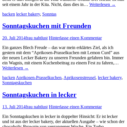
seit einem Jahr in der Kita. Nicht, dass dies in…
Weiterlesen
→
backen
lecker bakery
,
Sonntas
Sonntagskuchen mit Freunden
20. Juli 2014
frau nahtlust
Hinterlasse einen Kommentar
Ein ganzes Blech Freude – das war mein erklärtes Ziel, als ich
gestern mit dem “Aprikosen-Prasselkuchen mit Lemon Curd” aus
der neuen Lecker Bakery zu unseren Freunden gefahren bin. Immer
ein Wagnis, mit einem Kuchenbeitrag zu einem Fest zu fahren,…
Weiterlesen
→
backen
Aprikosen-Prasselkuchen
,
Aprikosenstreusel
,
lecker bakery
,
Sonntagskuchen
Sonntagskuchen in lecker
13. Juli 2014
frau nahtlust
Hinterlasse einen Kommentar
Ein Sonntagskuchen in lecker in doppelter Hinsicht: Er ist lecker
und ist aus der lecker bakery, der aktuellen Ausgabe – wie schon der
chocoholic Brownie von vergangener Woche. Ein Turbo-