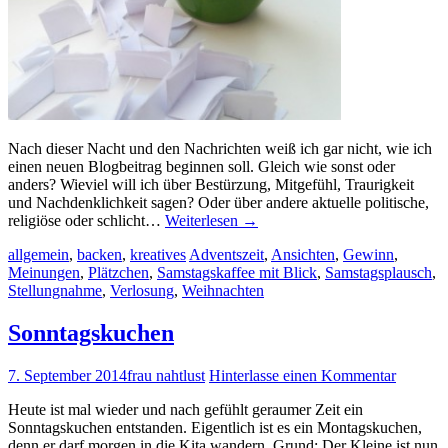
Nach dieser Nacht und den Nachrichten weiß ich gar nicht, wie ich
einen neuen Blogbeitrag beginnen soll. Gleich wie sonst oder
anders? Wieviel will ich über Bestürzung, Mitgefühl, Traurigkeit
und Nachdenklichkeit sagen? Oder über andere aktuelle politische,
religiöse oder schlicht…
Weiterlesen
→
allgemein
,
backen
,
kreatives
Adventszeit
,
Ansichten
,
Gewinn
,
Meinungen
,
Plätzchen
,
Samstagskaffee mit Blick
,
Samstagsplausch
,
Stellungnahme
,
Verlosung
,
Weihnachten
Sonntagskuchen
7. September 2014
frau nahtlust
Hinterlasse einen Kommentar
Heute ist mal wieder und nach gefühlt geraumer Zeit ein
Sonntagskuchen entstanden. Eigentlich ist es ein Montagskuchen,
denn er darf morgen in die Kita wandern. Grund: Der Kleine ist nun