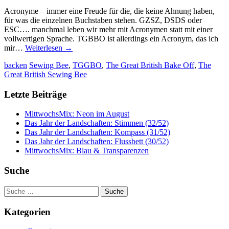
Acronyme – immer eine Freude für die, die keine Ahnung haben,
für was die einzelnen Buchstaben stehen. GZSZ, DSDS oder
ESC…. manchmal leben wir mehr mit Acronymen statt mit einer
vollwertigen Sprache. TGBBO ist allerdings ein Acronym, das ich
mir…
Weiterlesen
→
backen
Sewing Bee
,
TGGBO
,
The Great British Bake Off
,
The
Great British Sewing Bee
Letzte Beiträge
MittwochsMix: Neon im August
Das Jahr der Landschaften: Stimmen (32/52)
Das Jahr der Landschaften: Kompass (31/52)
Das Jahr der Landschaften: Flussbett (30/52)
MittwochsMix: Blau & Transparenzen
Suche
Suche
nach:
Kategorien