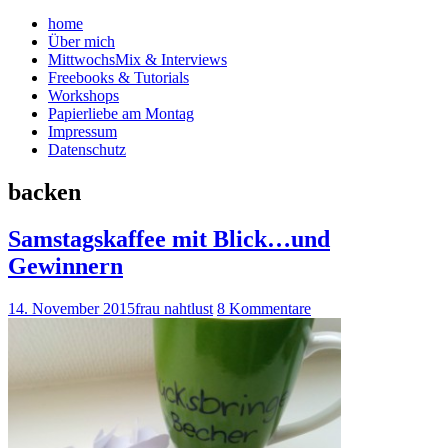
home
Über mich
MittwochsMix & Interviews
Freebooks & Tutorials
Workshops
Papierliebe am Montag
Impressum
Datenschutz
backen
Samstagskaffee mit Blick…und
Gewinnern
14. November 2015
frau nahtlust
8 Kommentare