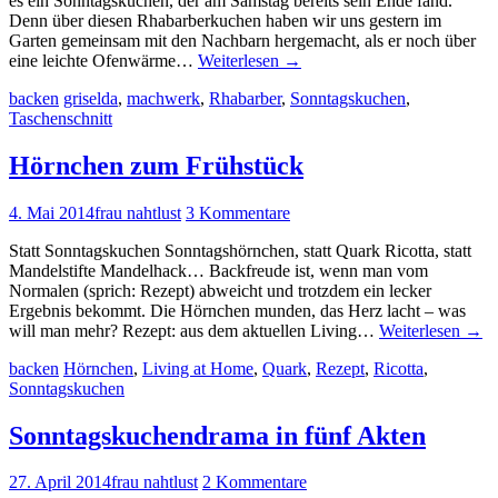
es ein Sonntagskuchen, der am Samstag bereits sein Ende fand.
Denn über diesen Rhabarberkuchen haben wir uns gestern im
Garten gemeinsam mit den Nachbarn hergemacht, als er noch über
eine leichte Ofenwärme…
Weiterlesen
→
backen
griselda
,
machwerk
,
Rhabarber
,
Sonntagskuchen
,
Taschenschnitt
Hörnchen zum Frühstück
4. Mai 2014
frau nahtlust
3 Kommentare
Statt Sonntagskuchen Sonntagshörnchen, statt Quark Ricotta, statt
Mandelstifte Mandelhack… Backfreude ist, wenn man vom
Normalen (sprich: Rezept) abweicht und trotzdem ein lecker
Ergebnis bekommt. Die Hörnchen munden, das Herz lacht – was
will man mehr? Rezept: aus dem aktuellen Living…
Weiterlesen
→
backen
Hörnchen
,
Living at Home
,
Quark
,
Rezept
,
Ricotta
,
Sonntagskuchen
Sonntagskuchendrama in fünf Akten
27. April 2014
frau nahtlust
2 Kommentare