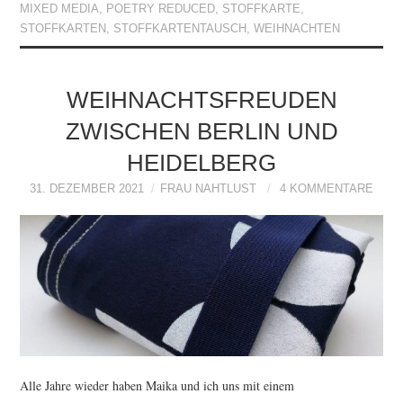
MIXED MEDIA
,
POETRY REDUCED
,
STOFFKARTE
,
STOFFKARTEN
,
STOFFKARTENTAUSCH
,
WEIHNACHTEN
WEIHNACHTSFREUDEN
ZWISCHEN BERLIN UND
HEIDELBERG
31. DEZEMBER 2021
FRAU NAHTLUST
4 KOMMENTARE
Alle Jahre wieder haben Maika und ich uns mit einem