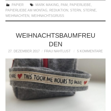
PAPIER
MARK MAKING
,
PAM
,
PAPIERLIEBE
,
PAPIERLIEBE AM MONTAG
,
REDUKTION
,
STERN
,
STERNE
,
WEIHNACHTEN
,
WEIHNACHTSGRUSS
WEIHNACHTSBAUMFREU
DEN
27. DEZEMBER 2017
FRAU NAHTLUST
5 KOMMENTARE