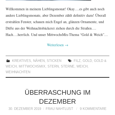
Willkommen in meinem Lieblingsmonat! Okay….es gibt auch noch
andere Lieblingsmonate, aber Dezember zählt definitiv dazu! Überall
erstrahlen Fenster, schauen mich Engel an, glänzen Ornamente, und
Düfte aus der Weihnachtsbäckerei ziehen durch die Straßen….
Hach….herrlich. Und unser MittwochsMix-Thema “Gold & Weich”…
Weiterlesen
→
KREATIVES
,
NÄHEN
,
STICKEN
FILZ
,
GOLD
,
GOLD &
WEICH
,
MITTWOCHSMIX
,
STERN
,
STERNE
,
WEICH
,
WEIHNACHTEN
ÜBERRASCHUNG IM
DEZEMBER
30. DEZEMBER 2019
FRAU NAHTLUST
9 KOMMENTARE