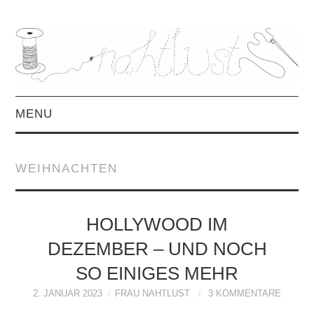
MENU
HOME
WEIHNACHTEN
ÜBER MICH
MITTWOCHSMIX &
HOLLYWOOD IM
DEZEMBER – UND NOCH
INTERVIEWS
SO EINIGES MEHR
FREEBOOKS &
2. JANUAR 2023
FRAU NAHTLUST
3 KOMMENTARE