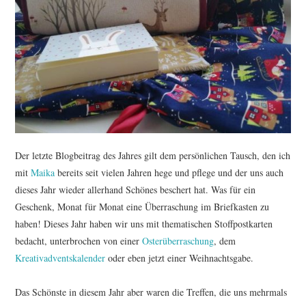
TUTORIALS
WORKSHOPS
PAPIERLIEBE AM
MONTAG
IMPRESSUM
Der letzte Blogbeitrag des Jahres gilt dem persönlichen Tausch, den ich
mit
Maika
bereits seit vielen Jahren hege und pflege und der uns auch
DATENSCHUTZ
dieses Jahr wieder allerhand Schönes beschert hat. Was für ein
Geschenk, Monat für Monat eine Überraschung im Briefkasten zu
haben! Dieses Jahr haben wir uns mit thematischen Stoffpostkarten
bedacht, unterbrochen von einer
Osterüberraschung
, dem
Kreativadventskalender
oder eben jetzt einer Weihnachtsgabe.
Das Schönste in diesem Jahr aber waren die Treffen, die uns mehrmals