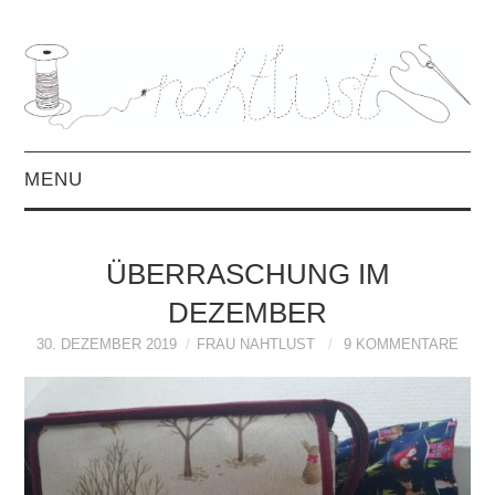
MENU
HOME
ÜBERRASCHUNG IM
ÜBER MICH
DEZEMBER
30. DEZEMBER 2019
MITTWOCHSMIX &
FRAU NAHTLUST
9 KOMMENTARE
INTERVIEWS
FREEBOOKS &