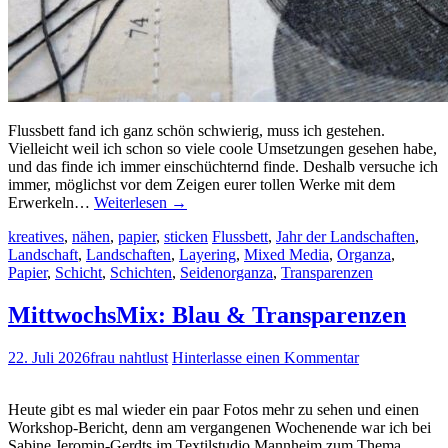
Flussbett fand ich ganz schön schwierig, muss ich gestehen.
Vielleicht weil ich schon so viele coole Umsetzungen gesehen habe,
und das finde ich immer einschüchternd finde. Deshalb versuche ich
immer, möglichst vor dem Zeigen eurer tollen Werke mit dem
Erwerkeln…
Weiterlesen
→
kreatives
,
nähen
,
papier
,
sticken
Flussbett
,
Jahr der Landschaften
,
Landschaft
,
Landschaften
,
Layering
,
Mixed Media
,
Organza
,
Papier
,
Schicht
,
Schichten
,
Seidenorganza
,
Transparenzen
MittwochsMix: Blau & Transparenzen
22. Juli 2026
frau nahtlust
Hinterlasse einen Kommentar
Heute gibt es mal wieder ein paar Fotos mehr zu sehen und einen
Workshop-Bericht, denn am vergangenen Wochenende war ich bei
Sabine Jeromin-Gerdts im Textilstudio Mannheim zum Thema