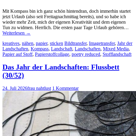
Mit Kompass bin ich ganz schön hintendran, doch immerhin startet
jetzt Urlaub (also seit Freitagnachmittag bereits), und so habe ich
wieder mehr Zeit, mich der eigenen Kreativität und dem eigenen
Tun zu widmen. Herrlich. Die ersten paar Tage Urlaub gehören…
Weiterlesen
→
kreatives
,
nähen
,
papier
,
sticken
Bildtransfer
,
Imagetransfer
,
Jahr der
Landschaften
,
Kompass
,
Landschaft
,
Landschaften
,
Mixed Media
,
Papier auf Stoff
,
Papierstoffcollage
,
poetry reduced
,
Stofflandschaft
Das Jahr der Landschaften: Flussbett
(30/52)
24. Juli 2026
frau nahtlust
1 Kommentar