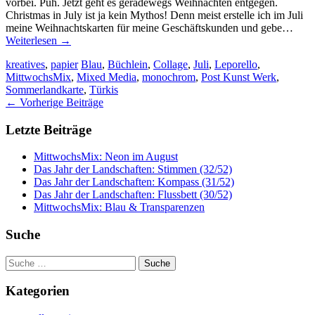
vorbei. Puh. Jetzt geht es geradewegs Weihnachten entgegen.
Christmas in July ist ja kein Mythos! Denn meist erstelle ich im Juli
meine Weihnachtskarten für meine Geschäftskunden und gebe…
Weiterlesen
→
kreatives
,
papier
Blau
,
Büchlein
,
Collage
,
Juli
,
Leporello
,
MittwochsMix
,
Mixed Media
,
monochrom
,
Post Kunst Werk
,
Sommerlandkarte
,
Türkis
Artikel-
←
Vorherige Beiträge
Navigation
Letzte Beiträge
MittwochsMix: Neon im August
Das Jahr der Landschaften: Stimmen (32/52)
Das Jahr der Landschaften: Kompass (31/52)
Das Jahr der Landschaften: Flussbett (30/52)
MittwochsMix: Blau & Transparenzen
Suche
Suche
nach:
Kategorien