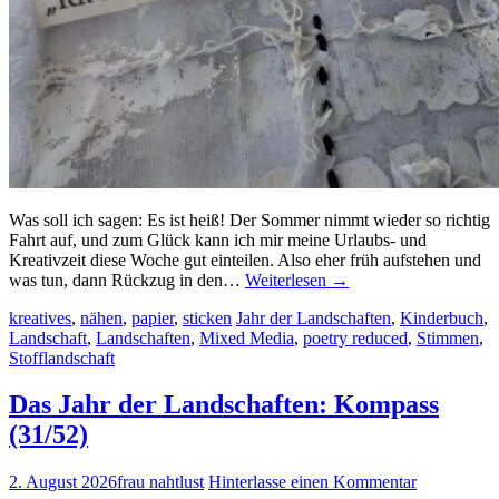
Was soll ich sagen: Es ist heiß! Der Sommer nimmt wieder so richtig
Fahrt auf, und zum Glück kann ich mir meine Urlaubs- und
Kreativzeit diese Woche gut einteilen. Also eher früh aufstehen und
was tun, dann Rückzug in den…
Weiterlesen
→
kreatives
,
nähen
,
papier
,
sticken
Jahr der Landschaften
,
Kinderbuch
,
Landschaft
,
Landschaften
,
Mixed Media
,
poetry reduced
,
Stimmen
,
Stofflandschaft
Das Jahr der Landschaften: Kompass
(31/52)
2. August 2026
frau nahtlust
Hinterlasse einen Kommentar