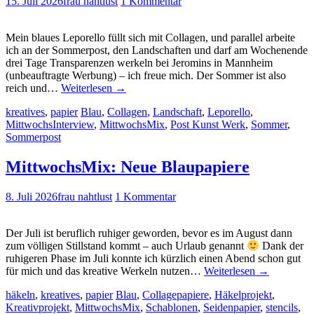
15. Juli 2026
frau nahtlust
1 Kommentar
Mein blaues Leporello füllt sich mit Collagen, und parallel arbeite
ich an der Sommerpost, den Landschaften und darf am Wochenende
drei Tage Transparenzen werkeln bei Jeromins in Mannheim
(unbeauftragte Werbung) – ich freue mich. Der Sommer ist also
reich und…
Weiterlesen
→
kreatives
,
papier
Blau
,
Collagen
,
Landschaft
,
Leporello
,
MittwochsInterview
,
MittwochsMix
,
Post Kunst Werk
,
Sommer
,
Sommerpost
MittwochsMix: Neue Blaupapiere
8. Juli 2026
frau nahtlust
1 Kommentar
Der Juli ist beruflich ruhiger geworden, bevor es im August dann
zum völligen Stillstand kommt – auch Urlaub genannt
Dank der
ruhigeren Phase im Juli konnte ich kürzlich einen Abend schon gut
für mich und das kreative Werkeln nutzen…
Weiterlesen
→
häkeln
,
kreatives
,
papier
Blau
,
Collagepapiere
,
Häkelprojekt
,
Kreativprojekt
,
MittwochsMix
,
Schablonen
,
Seidenpapier
,
stencils
,