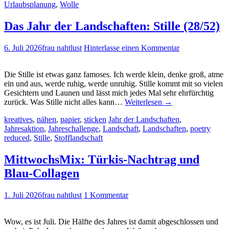
Urlaubsplanung
,
Wolle
Das Jahr der Landschaften: Stille (28/52)
6. Juli 2026
frau nahtlust
Hinterlasse einen Kommentar
Die Stille ist etwas ganz famoses. Ich werde klein, denke groß, atme
ein und aus, werde ruhig, werde unruhig. Stille kommt mit so vielen
Gesichtern und Launen und lässt mich jedes Mal sehr ehrfürchtig
zurück. Was Stille nicht alles kann…
Weiterlesen
→
kreatives
,
nähen
,
papier
,
sticken
Jahr der Landschaften
,
Jahresaktion
,
Jahreschallenge
,
Landschaft
,
Landschaften
,
poetry
reduced
,
Stille
,
Stofflandschaft
MittwochsMix: Türkis-Nachtrag und
Blau-Collagen
1. Juli 2026
frau nahtlust
1 Kommentar
Wow, es ist Juli. Die Hälfte des Jahres ist damit abgeschlossen und