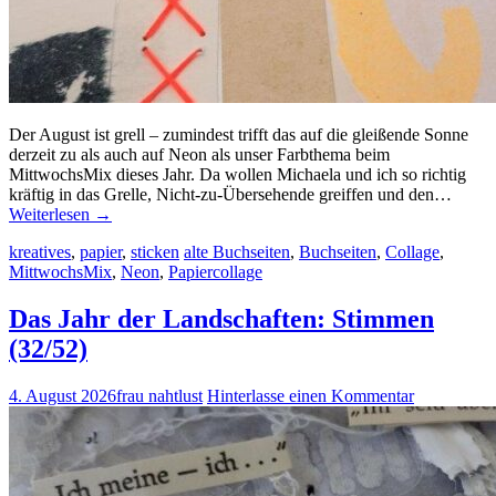
Der August ist grell – zumindest trifft das auf die gleißende Sonne
derzeit zu als auch auf Neon als unser Farbthema beim
MittwochsMix dieses Jahr. Da wollen Michaela und ich so richtig
kräftig in das Grelle, Nicht-zu-Übersehende greiffen und den…
Weiterlesen
→
kreatives
,
papier
,
sticken
alte Buchseiten
,
Buchseiten
,
Collage
,
MittwochsMix
,
Neon
,
Papiercollage
Das Jahr der Landschaften: Stimmen
(32/52)
4. August 2026
frau nahtlust
Hinterlasse einen Kommentar