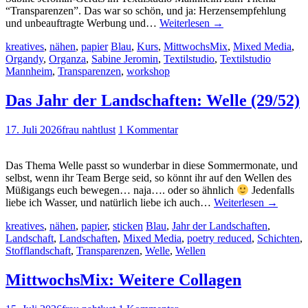
“Transparenzen”. Das war so schön, und ja: Herzensempfehlung
und unbeauftragte Werbung und…
Weiterlesen
→
kreatives
,
nähen
,
papier
Blau
,
Kurs
,
MittwochsMix
,
Mixed Media
,
Organdy
,
Organza
,
Sabine Jeromin
,
Textilstudio
,
Textilstudio
Mannheim
,
Transparenzen
,
workshop
Das Jahr der Landschaften: Welle (29/52)
17. Juli 2026
frau nahtlust
1 Kommentar
Das Thema Welle passt so wunderbar in diese Sommermonate, und
selbst, wenn ihr Team Berge seid, so könnt ihr auf den Wellen des
Müßigangs euch bewegen… naja…. oder so ähnlich
Jedenfalls
liebe ich Wasser, und natürlich liebe ich auch…
Weiterlesen
→
kreatives
,
nähen
,
papier
,
sticken
Blau
,
Jahr der Landschaften
,
Landschaft
,
Landschaften
,
Mixed Media
,
poetry reduced
,
Schichten
,
Stofflandschaft
,
Transparenzen
,
Welle
,
Wellen
MittwochsMix: Weitere Collagen