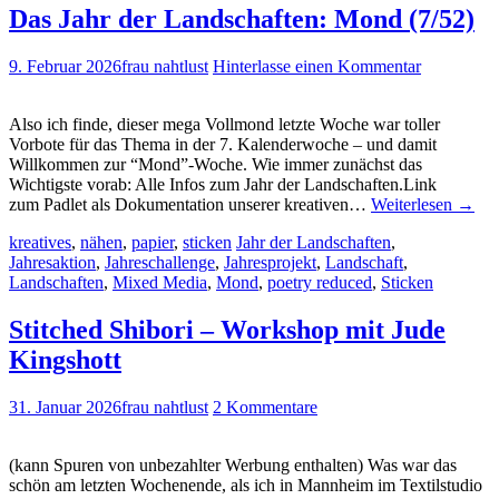
Das Jahr der Landschaften: Mond (7/52)
9. Februar 2026
frau nahtlust
Hinterlasse einen Kommentar
Also ich finde, dieser mega Vollmond letzte Woche war toller
Vorbote für das Thema in der 7. Kalenderwoche – und damit
Willkommen zur “Mond”-Woche. Wie immer zunächst das
Wichtigste vorab: Alle Infos zum Jahr der Landschaften.Link
zum Padlet als Dokumentation unserer kreativen…
Weiterlesen
→
kreatives
,
nähen
,
papier
,
sticken
Jahr der Landschaften
,
Jahresaktion
,
Jahreschallenge
,
Jahresprojekt
,
Landschaft
,
Landschaften
,
Mixed Media
,
Mond
,
poetry reduced
,
Sticken
Stitched Shibori – Workshop mit Jude
Kingshott
31. Januar 2026
frau nahtlust
2 Kommentare
(kann Spuren von unbezahlter Werbung enthalten) Was war das
schön am letzten Wochenende, als ich in Mannheim im Textilstudio