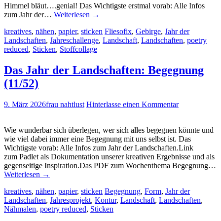
Himmel bläut….genial! Das Wichtigste erstmal vorab: Alle Infos
zum Jahr der…
Weiterlesen
→
kreatives
,
nähen
,
papier
,
sticken
Fliesofix
,
Gebirge
,
Jahr der
Landschaften
,
Jahreschallenge
,
Landschaft
,
Landschaften
,
poetry
reduced
,
Sticken
,
Stoffcollage
Das Jahr der Landschaften: Begegnung
(11/52)
9. März 2026
frau nahtlust
Hinterlasse einen Kommentar
Wie wunderbar sich überlegen, wer sich alles begegnen könnte und
wie viel dabei immer eine Begegnung mit uns selbst ist. Das
Wichtigste vorab: Alle Infos zum Jahr der Landschaften.Link
zum Padlet als Dokumentation unserer kreativen Ergebnisse und als
gegenseitige Inspiration.Das PDF zum Wochenthema Begegnung…
Weiterlesen
→
kreatives
,
nähen
,
papier
,
sticken
Begegnung
,
Form
,
Jahr der
Landschaften
,
Jahresprojekt
,
Kontur
,
Landschaft
,
Landschaften
,
Nähmalen
,
poetry reduced
,
Sticken