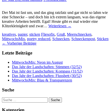
Der Mai ist fast um, und das ging ratzfatz und gar nicht so lahm wie
eine Schnecke – und doch bin ich extrem langsam, was das eigene
kreative Arbeiten betrifft. Egal! Heute gibt es mal wieder eine
Klitzekleinigkeit und zwar…
Weiterlesen
→
kreatives
,
papier
,
sticken
Fliesofix
,
Gruß
,
Meerschnecken
,
MittwochsMix
,
poetry reduced
,
Schnecken
,
Schneckenpost
,
Sticken
Artikel-
←
Vorherige Beiträge
Navigation
Letzte Beiträge
MittwochsMix: Neon im August
Das Jahr der Landschaften: Stimmen (32/52)
Das Jahr der Landschaften: Kompass (31/52)
Das Jahr der Landschaften: Flussbett (30/52)
MittwochsMix: Blau & Transparenzen
Suche
Suche
nach:
Kategorien