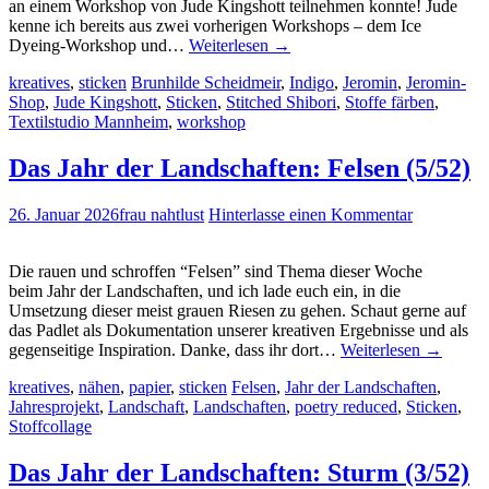
an einem Workshop von Jude Kingshott teilnehmen konnte! Jude
kenne ich bereits aus zwei vorherigen Workshops – dem Ice
Dyeing-Workshop und…
Weiterlesen
→
kreatives
,
sticken
Brunhilde Scheidmeir
,
Indigo
,
Jeromin
,
Jeromin-
Shop
,
Jude Kingshott
,
Sticken
,
Stitched Shibori
,
Stoffe färben
,
Textilstudio Mannheim
,
workshop
Das Jahr der Landschaften: Felsen (5/52)
26. Januar 2026
frau nahtlust
Hinterlasse einen Kommentar
Die rauen und schroffen “Felsen” sind Thema dieser Woche
beim Jahr der Landschaften, und ich lade euch ein, in die
Umsetzung dieser meist grauen Riesen zu gehen. Schaut gerne auf
das Padlet als Dokumentation unserer kreativen Ergebnisse und als
gegenseitige Inspiration. Danke, dass ihr dort…
Weiterlesen
→
kreatives
,
nähen
,
papier
,
sticken
Felsen
,
Jahr der Landschaften
,
Jahresprojekt
,
Landschaft
,
Landschaften
,
poetry reduced
,
Sticken
,
Stoffcollage
Das Jahr der Landschaften: Sturm (3/52)