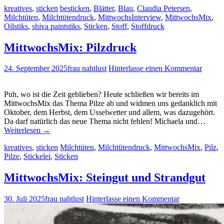
kreatives
,
sticken
besticken
,
Blätter
,
Blau
,
Claudia Petersen
,
Milchtüten
,
Milchtütendruck
,
MittwochsInterview
,
MittwochsMix
,
Oilstiks
,
shiva paintstiks
,
Sticken
,
Stoff
,
Stoffdruck
MittwochsMix: Pilzdruck
24. September 2025
frau nahtlust
Hinterlasse einen Kommentar
Puh, wo ist die Zeit geblieben? Heute schließen wir bereits im
MittwochsMix das Thema Pilze ab und widmen uns gedanklich mit
Oktober, dem Herbst, dem Usselwetter und allem, was dazugehört.
Da darf natürlich das neue Thema nicht fehlen! Michaela und…
Weiterlesen
→
kreatives
,
sticken
Milchtüten
,
Milchtütendruck
,
MittwochsMix
,
Pilz
,
Pilze
,
Stickelei
,
Sticken
MittwochsMix: Steingut und Strandgut
30. Juli 2025
frau nahtlust
Hinterlasse einen Kommentar