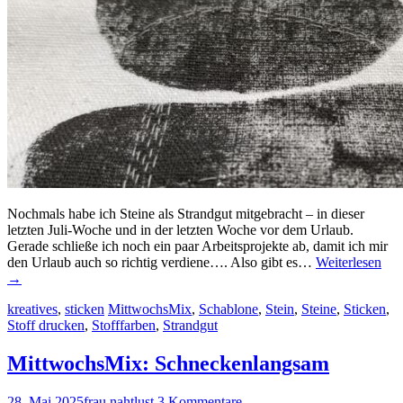
Nochmals habe ich Steine als Strandgut mitgebracht – in dieser
letzten Juli-Woche und in der letzten Woche vor dem Urlaub.
Gerade schließe ich noch ein paar Arbeitsprojekte ab, damit ich mir
den Urlaub auch so richtig verdiene…. Also gibt es…
Weiterlesen
→
kreatives
,
sticken
MittwochsMix
,
Schablone
,
Stein
,
Steine
,
Sticken
,
Stoff drucken
,
Stofffarben
,
Strandgut
MittwochsMix: Schneckenlangsam
28. Mai 2025
frau nahtlust
3 Kommentare