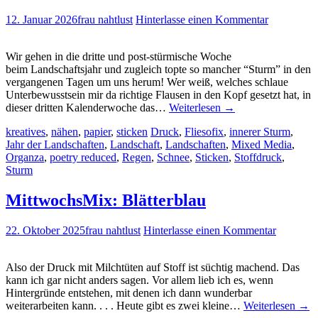
12. Januar 2026
frau nahtlust
Hinterlasse einen Kommentar
Wir gehen in die dritte und post-stürmische Woche
beim Landschaftsjahr und zugleich topte so mancher “Sturm” in den
vergangenen Tagen um uns herum! Wer weiß, welches schlaue
Unterbewusstsein mir da richtige Flausen in den Kopf gesetzt hat, in
dieser dritten Kalenderwoche das…
Weiterlesen
→
kreatives
,
nähen
,
papier
,
sticken
Druck
,
Fliesofix
,
innerer Sturm
,
Jahr der Landschaften
,
Landschaft
,
Landschaften
,
Mixed Media
,
Organza
,
poetry reduced
,
Regen
,
Schnee
,
Sticken
,
Stoffdruck
,
Sturm
MittwochsMix: Blätterblau
22. Oktober 2025
frau nahtlust
Hinterlasse einen Kommentar
Also der Druck mit Milchtüten auf Stoff ist süchtig machend. Das
kann ich gar nicht anders sagen. Vor allem lieb ich es, wenn
Hintergründe entstehen, mit denen ich dann wunderbar
weiterarbeiten kann. . . . Heute gibt es zwei kleine…
Weiterlesen
→