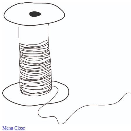
Menu
Close