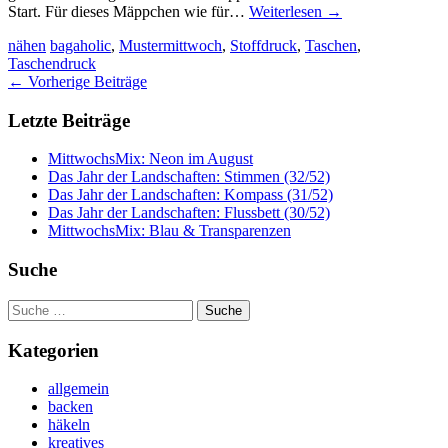
Start. Für dieses Mäppchen wie für…
Weiterlesen
→
nähen
bagaholic
,
Mustermittwoch
,
Stoffdruck
,
Taschen
,
Taschendruck
Artikel-
←
Vorherige Beiträge
Navigation
Letzte Beiträge
MittwochsMix: Neon im August
Das Jahr der Landschaften: Stimmen (32/52)
Das Jahr der Landschaften: Kompass (31/52)
Das Jahr der Landschaften: Flussbett (30/52)
MittwochsMix: Blau & Transparenzen
Suche
Suche
nach:
Kategorien
allgemein
backen
häkeln
kreatives