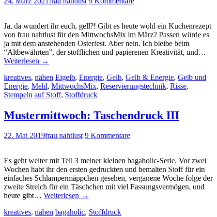
24. März 2021
frau nahtlust
9 Kommentare
Ja, da wundert ihr euch, gell?! Gibt es heute wohl ein Kuchenrezept
von frau nahtlust für den MittwochsMix im März? Passen würde es
ja mit dem anstehenden Osterfest. Aber nein. Ich bleibe beim
“Altbewährten”, der stofflichen und papierenen Kreativität, und…
Weiterlesen
→
kreatives
,
nähen
Eigelb
,
Energie
,
Gelb
,
Gelb & Energie
,
Gelb und
Energie
,
Mehl
,
MittwochsMix
,
Reservierungstechnik
,
Risse
,
Stempeln auf Stoff
,
Stoffdruck
Mustermittwoch: Taschendruck III
22. Mai 2019
frau nahtlust
9 Kommentare
Es geht weiter mit Teil 3 meiner kleinen bagaholic-Serie. Vor zwei
Wochen habt ihr den ersten gedruckten und bemalten Stoff für ein
einfaches Schlampermäppchen gesehen, verganene Woche folge der
zweite Streich für ein Täschchen mit viel Fassungsvermögen, und
heute gibt…
Weiterlesen
→
kreatives
,
nähen
bagaholic
,
Stoffdruck