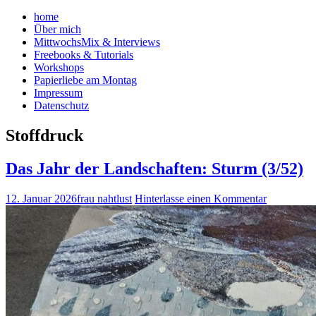
home
Über mich
MittwochsMix & Interviews
Freebooks & Tutorials
Workshops
Papierliebe am Montag
Impressum
Datenschutz
Stoffdruck
Das Jahr der Landschaften: Sturm (3/52)
12. Januar 2026
frau nahtlust
Hinterlasse einen Kommentar