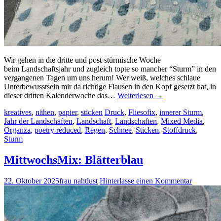
Wir gehen in die dritte und post-stürmische Woche
beim Landschaftsjahr und zugleich topte so mancher “Sturm” in den
vergangenen Tagen um uns herum! Wer weiß, welches schlaue
Unterbewusstsein mir da richtige Flausen in den Kopf gesetzt hat, in
dieser dritten Kalenderwoche das…
Weiterlesen
→
kreatives
,
nähen
,
papier
,
sticken
Druck
,
Fliesofix
,
innerer Sturm
,
Jahr der Landschaften
,
Landschaft
,
Landschaften
,
Mixed Media
,
Organza
,
poetry reduced
,
Regen
,
Schnee
,
Sticken
,
Stoffdruck
,
Sturm
MittwochsMix: Blätterblau
22. Oktober 2025
frau nahtlust
Hinterlasse einen Kommentar