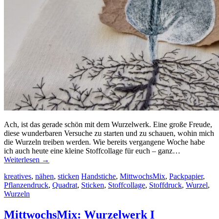
Ach, ist das gerade schön mit dem Wurzelwerk. Eine große Freude,
diese wunderbaren Versuche zu starten und zu schauen, wohin mich
die Wurzeln treiben werden. Wie bereits vergangene Woche habe
ich auch heute eine kleine Stoffcollage für euch – ganz…
Weiterlesen
→
kreatives
,
nähen
,
sticken
Handstiche
,
MittwochsMix
,
Packpapier
,
Pflanzendruck
,
Quadrat
,
Sticken
,
Stoffcollage
,
Stoffdruck
,
Wurzel
,
Wurzeln
MittwochsMix: Wurzelwerk I