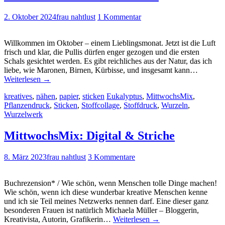
2. Oktober 2024
frau nahtlust
1 Kommentar
Willkommen im Oktober – einem Lieblingsmonat. Jetzt ist die Luft
frisch und klar, die Pullis dürfen enger gezogen und die ersten
Schals gesichtet werden. Es gibt reichliches aus der Natur, das ich
liebe, wie Maronen, Birnen, Kürbisse, und insgesamt kann…
Weiterlesen
→
kreatives
,
nähen
,
papier
,
sticken
Eukalyptus
,
MittwochsMix
,
Pflanzendruck
,
Sticken
,
Stoffcollage
,
Stoffdruck
,
Wurzeln
,
Wurzelwerk
MittwochsMix: Digital & Striche
8. März 2023
frau nahtlust
3 Kommentare
Buchrezension* / Wie schön, wenn Menschen tolle Dinge machen!
Wie schön, wenn ich diese wunderbar kreative Menschen kenne
und ich sie Teil meines Netzwerks nennen darf. Eine dieser ganz
besonderen Frauen ist natürlich Michaela Müller – Bloggerin,
Kreativista, Autorin, Grafikerin…
Weiterlesen
→