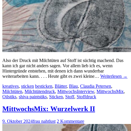
Also der Druck mit Milchtüten auf Stoff ist süchtig machend. Das
kann ich gar nicht anders sagen. Vor allem lieb ich es, wenn
Hintergründe entstehen, mit denen ich dann wunderbar
weiterarbeiten kann. . . . Heute gibt es zwei kleine…
Weiterlesen
→
kreatives
,
sticken
besticken
,
Blätter
,
Blau
,
Claudia Petersen
,
Milchtüten
,
Milchtütendruck
,
MittwochsInterview
,
MittwochsMix
,
Oilstiks
,
shiva paintstiks
,
Sticken
,
Stoff
,
Stoffdruck
MittwochsMix: Wurzelwerk II
9. Oktober 2024
frau nahtlust
2 Kommentare