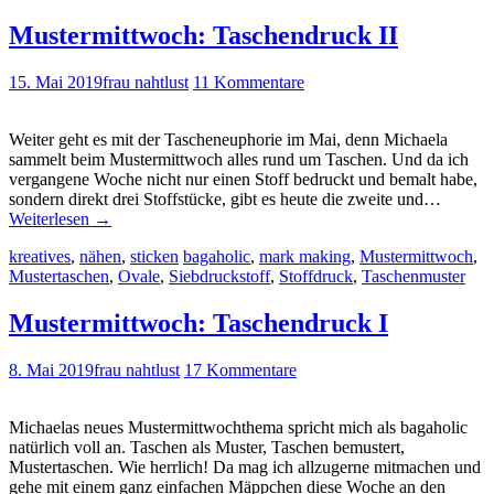
Mustermittwoch: Taschendruck II
15. Mai 2019
frau nahtlust
11 Kommentare
Weiter geht es mit der Tascheneuphorie im Mai, denn Michaela
sammelt beim Mustermittwoch alles rund um Taschen. Und da ich
vergangene Woche nicht nur einen Stoff bedruckt und bemalt habe,
sondern direkt drei Stoffstücke, gibt es heute die zweite und…
Weiterlesen
→
kreatives
,
nähen
,
sticken
bagaholic
,
mark making
,
Mustermittwoch
,
Mustertaschen
,
Ovale
,
Siebdruckstoff
,
Stoffdruck
,
Taschenmuster
Mustermittwoch: Taschendruck I
8. Mai 2019
frau nahtlust
17 Kommentare
Michaelas neues Mustermittwochthema spricht mich als bagaholic
natürlich voll an. Taschen als Muster, Taschen bemustert,
Mustertaschen. Wie herrlich! Da mag ich allzugerne mitmachen und
gehe mit einem ganz einfachen Mäppchen diese Woche an den