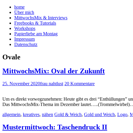
home
Über mich
MittwochsMix & Interviews
Freebooks & Tutorials
Workshops
Papierliebe am Montag
Impressum
Datenschutz
Ovale
MittwochsMix: Oval der Zukunft
25. November 2020
frau nahtlust
20 Kommentare
Um es direkt vorwegzunehmen: Heute gibt es drei “Enthüllungen” und r
Das MittwochsMix-Thema im Dezember lautet…..(Trommelwirbel
allgemein
,
kreatives
,
nähen
Gold & Weich
,
Gold und Weich
,
Logo
,
M
Mustermittwoch: Taschendruck II