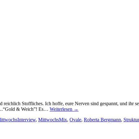
eichlich Stoffliches. Ich hoffe, eure Nerven sind gespannt, und ihr se
)….“Gold & Weich”! Es…
Weiterlesen
→
ittwochsInterview
,
MittwochsMix
,
Ovale
,
Roberta Bergmann
,
Struktu