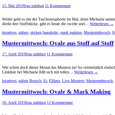
15. Mai 2019
frau nahtlust
11 Kommentare
Weiter geht es mit der Tascheneuphorie im Mai, denn Michaela samm
direkt drei Stoffstücke, gibt es heute die zweite und…
Weiterlesen
→
kreatives
,
nähen
,
sticken
bagaholic
,
mark making
,
Mustermittwoch
,
M
Mustermittwoch: Ovale aus Stoff auf Stoff
17. April 2019
frau nahtlust
11 Kommentare
Wie schön doch dieser Monat das Mustern ist! So vermeintlich einfach
Linkliste bei Michaela füllt sich mit tollen…
Weiterlesen
→
kreatives
,
nähen
Besuch
,
Ei
,
Ellipse
,
Live-Mustern
,
Mustermittwoch
,
Mustermittwoch: Ovale & Mark Making
10. April 2019
frau nahtlust
12 Kommentare