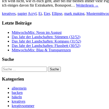
Ich weiß nicht, wie es euch geht, aber bei mir bleiben immer viele
ich einiges davon für Extrakarten, Bonuspost…
Weiterlesen
→
kreatives
,
papier
Acryl
,
Ei
,
Eier
,
Ellipse
,
mark making
,
Mustermittwo
Letzte Beiträge
MittwochsMix: Neon im August
Das Jahr der Landschaften: Stimmen (32/52)
Das Jahr der Landschaften: Kompass (31/52)
Das Jahr der Landschaften: Flussbett (30/52)
MittwochsMix: Blau & Transparenzen
Suche
Suche
nach:
Kategorien
allgemein
backen
häkeln
kreatives
kreativsommer