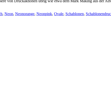
 Papiere von Druckaktionen übrig wie etwa dem Mark Making aus der Ad
ch
,
Neon
,
Neonorange
,
Neonpink
,
Ovale
,
Schablonen
,
Schablonendru