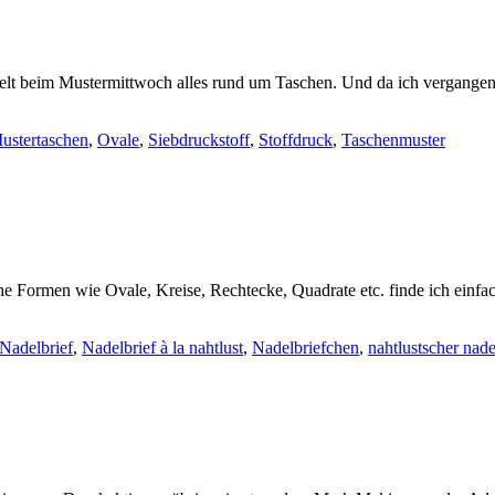
elt beim Mustermittwoch alles rund um Taschen. Und da ich vergangen
ustertaschen
,
Ovale
,
Siebdruckstoff
,
Stoffdruck
,
Taschenmuster
e Formen wie Ovale, Kreise, Rechtecke, Quadrate etc. finde ich einfac
Nadelbrief
,
Nadelbrief à la nahtlust
,
Nadelbriefchen
,
nahtlustscher nade