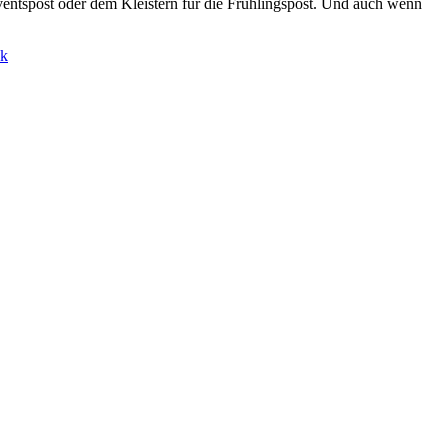
ventspost oder dem Kleistern für die Frühlingspost. Und auch wenn
ck