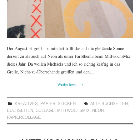
TUTORIALS
WORKSHOPS
PAPIERLIEBE AM
Der August ist grell – zumindest trifft das auf die gleißende Sonne
MONTAG
derzeit zu als auch auf Neon als unser Farbthema beim MittwochsMix
dieses Jahr. Da wollen Michaela und ich so richtig kräftig in das
IMPRESSUM
Grelle, Nicht-zu-Übersehende greiffen und den…
Weiterlesen
→
DATENSCHUTZ
KREATIVES
,
PAPIER
,
STICKEN
ALTE BUCHSEITEN
,
BUCHSEITEN
,
COLLAGE
,
MITTWOCHSMIX
,
NEON
,
PAPIERCOLLAGE