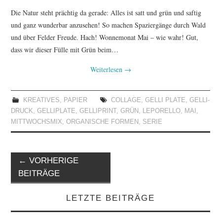
Die Natur steht prächtig da gerade: Alles ist satt und grün und saftig
und ganz wunderbar anzusehen! So machen Spaziergänge durch Wald
und über Felder Freude. Hach! Wonnemonat Mai – wie wahr! Gut,
dass wir dieser Fülle mit Grün beim…
Weiterlesen
→
KREATIVES
,
PAPIER
COLLAGE
,
GELLI PLATE
,
GELLI-
DRUCK
,
GELLIPLATE
,
GELLIPRINT
,
GRÜN
,
LEPORELLO
,
MAI
,
MITTWOCHSMIX
,
ORGANISCHE FORMEN
,
SERIE
Artikel-
←
VORHERIGE
Navigation
BEITRÄGE
LETZTE BEITRÄGE