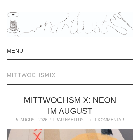
MENU
HOME
MITTWOCHSMIX
ÜBER MICH
MITTWOCHSMIX &
MITTWOCHSMIX: NEON
IM AUGUST
INTERVIEWS
5. AUGUST 2026
FRAU NAHTLUST
1 KOMMENTAR
FREEBOOKS &