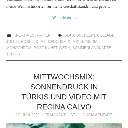
meine Weihnachtskarten für meine Geschäftskunden und gebe…
Weiterlesen
→
KREATIVES
,
PAPIER
BLAU
,
BÜCHLEIN
,
COLLAGE
,
JULI
,
LEPORELLO
,
MITTWOCHSMIX
,
MIXED MEDIA
,
MONOCHROM
,
POST KUNST WERK
,
SOMMERLANDKARTE
,
TÜRKIS
MITTWOCHSMIX:
SONNENDRUCK IN
TÜRKIS UND VIDEO MIT
REGINA CALVO
17. JUNI 2026
FRAU NAHTLUST
2 KOMMENTARE