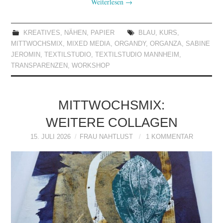
Weiterlesen
→
KREATIVES
,
NÄHEN
,
PAPIER
BLAU
,
KURS
,
MITTWOCHSMIX
,
MIXED MEDIA
,
ORGANDY
,
ORGANZA
,
SABINE
JEROMIN
,
TEXTILSTUDIO
,
TEXTILSTUDIO MANNHEIM
,
TRANSPARENZEN
,
WORKSHOP
MITTWOCHSMIX:
WEITERE COLLAGEN
15. JULI 2026
FRAU NAHTLUST
1 KOMMENTAR