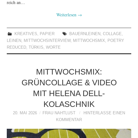
reich an…
Weiterlesen
→
KREATIVES
,
PAPIER
BAUERNLEINEN
,
COLLAGE
,
LEINEN
,
MITTWOCHSINTERVIEW
,
MITTWOCHSMIX
,
POETRY
REDUCED
,
TÜRKIS
,
WORTE
MITTWOCHSMIX:
GRÜNCOLLAGE & VIDEO
MIT HELENA DELL-
KOLASCHNIK
20. MAI 2026
FRAU NAHTLUST
HINTERLASSE EINEN
KOMMENTAR