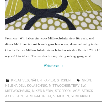
Premiere! Wir haben ein neues MittwochsInterview für euch, und
dieses Mal freue ich mich auch ganz besonders, denn erstmalig in der
Geschichte der MittwochsInterviews betreten wir den Bereich “Strick”
– yeah! Das ist ein Thema, das bislang völlig untergegangen ist…
Weiterlesen
→
KREATIVES
,
NÄHEN
,
PAPIER
,
STICKEN
GRÜN
,
HELENA DELL-KOLASCHNIK
,
MITTWOCHSINTERVIEW
,
MITTWOCHSMIX
,
MIXED MEDIA
,
STOFFCOLLAGE
,
STRICK-
AKTIVISTIN
,
STRICK-RETREAT
,
STRICKEN
,
STRICKKINO