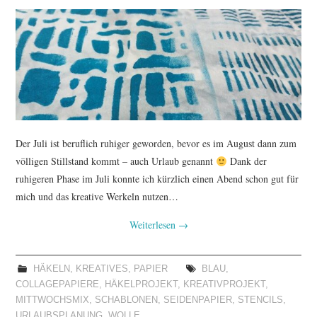
Der Juli ist beruflich ruhiger geworden, bevor es im August dann zum
völligen Stillstand kommt – auch Urlaub genannt
Dank der
ruhigeren Phase im Juli konnte ich kürzlich einen Abend schon gut für
mich und das kreative Werkeln nutzen…
Weiterlesen
→
HÄKELN
,
KREATIVES
,
PAPIER
BLAU
,
COLLAGEPAPIERE
,
HÄKELPROJEKT
,
KREATIVPROJEKT
,
MITTWOCHSMIX
,
SCHABLONEN
,
SEIDENPAPIER
,
STENCILS
,
URLAUBSPLANUNG
,
WOLLE