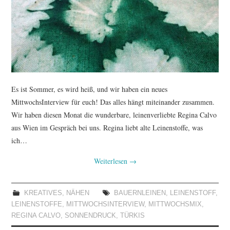
Es ist Sommer, es wird heiß, und wir haben ein neues
MittwochsInterview für euch! Das alles hängt miteinander zusammen.
Wir haben diesen Monat die wunderbare, leinenverliebte Regina Calvo
aus Wien im Gespräch bei uns. Regina liebt alte Leinenstoffe, was
ich…
Weiterlesen
→
KREATIVES
,
NÄHEN
BAUERNLEINEN
,
LEINENSTOFF
,
LEINENSTOFFE
,
MITTWOCHSINTERVIEW
,
MITTWOCHSMIX
,
REGINA CALVO
,
SONNENDRUCK
,
TÜRKIS