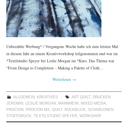
Unbezahlte Werbung* / Vergangene Woche habe ich zum letzten Mal
in diesem Jahr an einem Kreativworkshop teilgenommen und war im
*Textilstudio Speyer bei Leslie Morgan im *Kurs. Das Thema war
“From Design to Completion – Making a Palette of Cloth…
Weiterlesen
→
ALLGEMEIN
,
KREATIVES
ART QUILT
,
DRUCKEN
,
JEROMIN
,
LESLIE MORGAN
,
MANNHEIM
,
MIXED MEDIA
,
PROCION
,
PROCION MX
,
QUILT
,
RÜCKBLICK
,
SCHABLONEN
,
STOFFDRUCK
,
TEXTILSTUDIO SPEYER
,
WORKSHOP