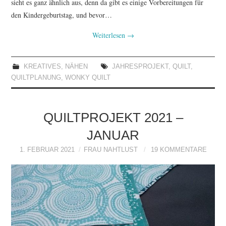
sieht es ganz ähnlich aus, denn da gibt es einige Vorbereitungen für
den Kindergeburtstag, und bevor…
Weiterlesen
→
KREATIVES
,
NÄHEN
JAHRESPROJEKT
,
QUILT
,
QUILTPLANUNG
,
WONKY QUILT
QUILTPROJEKT 2021 –
JANUAR
1. FEBRUAR 2021
FRAU NAHTLUST
19 KOMMENTARE