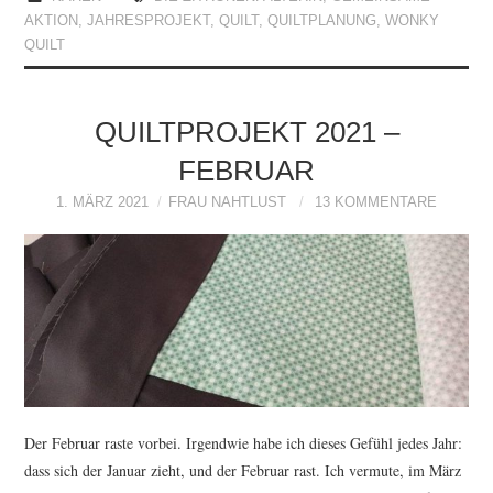
AKTION
,
JAHRESPROJEKT
,
QUILT
,
QUILTPLANUNG
,
WONKY
QUILT
QUILTPROJEKT 2021 –
FEBRUAR
1. MÄRZ 2021
FRAU NAHTLUST
13 KOMMENTARE
Der Februar raste vorbei. Irgendwie habe ich dieses Gefühl jedes Jahr:
dass sich der Januar zieht, und der Februar rast. Ich vermute, im März