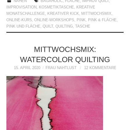
NÄHEN
BAGAHOLIC
,
FLÄCHE
,
IMPROV QUILT
,
IMPROVISATION
,
KOSMETIKTASCHE
,
KREATIVE
MONATSCHALLENGE
,
KREATIVER KICK
,
MITTWOCHSMIX
,
ONLINE-KURS
,
ONLINE-WORKSHOPS
,
PINK
,
PINK & FLÄCHE
,
PINK UND FLÄCHE
,
QUILT
,
QUILTING
,
TASCHE
MITTWOCHSMIX:
WATERCOLOR QUILTING
15. APRIL 2020
FRAU NAHTLUST
12 KOMMENTARE