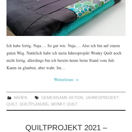
TUTORIALS
WORKSHOPS
PAPIERLIEBE AM
Ich habe fertig. Naja…. So gut wie. Naja…. Also ich bin auf einem
MONTAG
guten Weg. Natürlich habe ich mein Jahresprojekt Wonky Quilt noch
nicht fertig, allerdings bin ich bereits heute beim Stand vom Juli.
IMPRESSUM
Kaum zu glauben, aber wahr. Im…
Weiterlesen
→
DATENSCHUTZ
NÄHEN
GEMEINSAME AKTION
,
JAHRESPROJEKT
,
QUILT
,
QUILTPLANUNG
,
WONKY QUILT
QUILTPROJEKT 2021 –