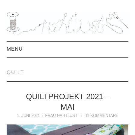
MENU
HOME
QUILT
ÜBER MICH
MITTWOCHSMIX &
QUILTPROJEKT 2021 –
MAI
INTERVIEWS
1. JUNI 2021
FRAU NAHTLUST
11 KOMMENTARE
FREEBOOKS &