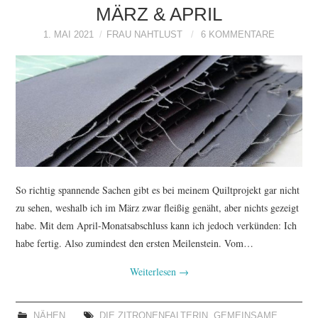
MÄRZ & APRIL
1. MAI 2021
FRAU NAHTLUST
6 KOMMENTARE
So richtig spannende Sachen gibt es bei meinem Quiltprojekt gar nicht
zu sehen, weshalb ich im März zwar fleißig genäht, aber nichts gezeigt
habe. Mit dem April-Monatsabschluss kann ich jedoch verkünden: Ich
habe fertig. Also zumindest den ersten Meilenstein. Vom…
Weiterlesen
→
NÄHEN
DIE ZITRONENFALTERIN
,
GEMEINSAME