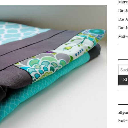
Mittw
Das J
Das J
Das J
Mittw
Suche
nach:
allge
backe