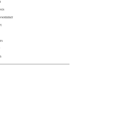
n
ves
ivsommer
rt
rs
r
n