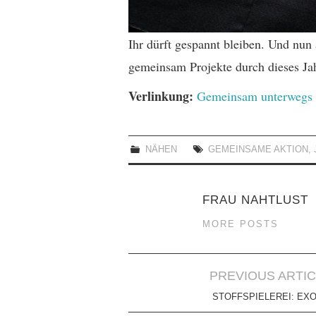
Ihr dürft gespannt bleiben. Und nun
gemeinsam Projekte durch dieses Jah
Verlinkung:
Gemeinsam unterwegs
NÄHEN
GEMEINSAME AKTION
,
FRAU NAHTLUST
MORE POSTS
Artikel-
PREVIOUS ARTI
Navigation
STOFFSPIELEREI: EXO