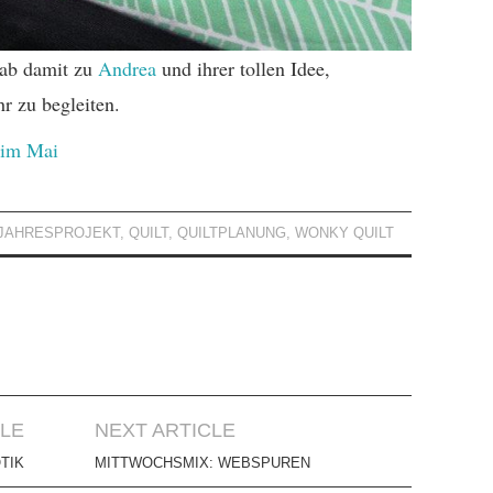
 ab damit zu
Andrea
und ihrer tollen Idee,
r zu begleiten.
 im Mai
JAHRESPROJEKT
,
QUILT
,
QUILTPLANUNG
,
WONKY QUILT
CLE
NEXT ARTICLE
TIK
MITTWOCHSMIX: WEBSPUREN