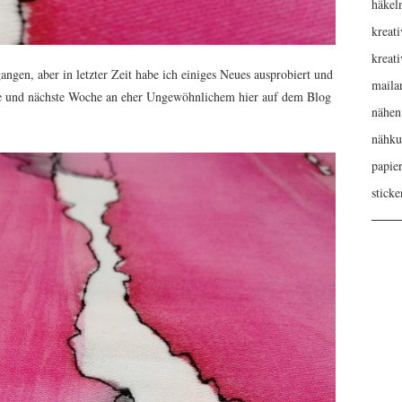
häkel
kreati
kreat
gangen, aber in letzter Zeit habe ich einiges Neues ausprobiert und
maila
iese und nächste Woche an eher Ungewöhnlichem hier auf dem Blog
nähen
nähku
papie
sticke