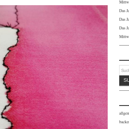
Mittw
Das J
Das J
Das J
Mittw
Suche
nach:
allge
backe