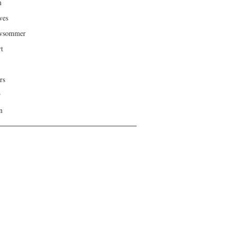
n
ves
ivsommer
rt
rs
r
n