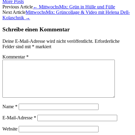
More Posts
Artikel-
Previous Article
←
MittwochsMix: Grün in Hülle und Fülle
Next Article
MittwochsMix: Grüncollage & Video mit Helena Dell-
Navigation
Kolaschnik
→
Schreibe einen Kommentar
Deine E-Mail-Adresse wird nicht veröffentlicht.
Erforderliche
Felder sind mit
*
markiert
Kommentar
*
Name
*
E-Mail-Adresse
*
Website