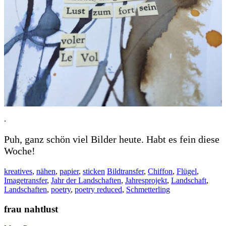
.
Puh, ganz schön viel Bilder heute. Habt es fein diese
Woche!
kreatives
,
nähen
,
papier
,
sticken
Bildtransfer
,
Chiffon
,
Flügel
,
Imagetransfer
,
Jahr der Landschaften
,
Jahresprojekt
,
Landschaft
,
Landschaften
,
poetry
,
poetry reduced
,
Schmetterling
frau nahtlust