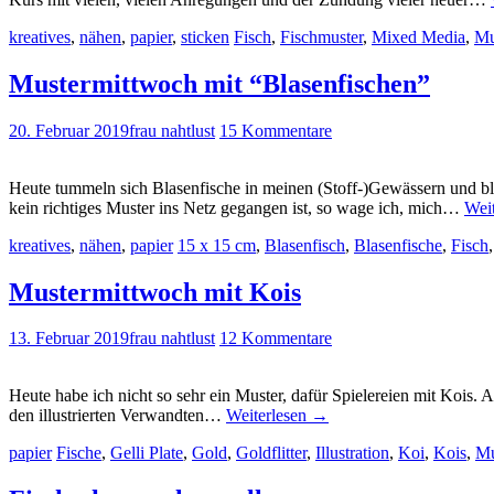
kreatives
,
nähen
,
papier
,
sticken
Fisch
,
Fischmuster
,
Mixed Media
,
Mu
Mustermittwoch mit “Blasenfischen”
20. Februar 2019
frau nahtlust
15 Kommentare
Heute tummeln sich Blasenfische in meinen (Stoff-)Gewässern und bl
kein richtiges Muster ins Netz gegangen ist, so wage ich, mich…
Wei
kreatives
,
nähen
,
papier
15 x 15 cm
,
Blasenfisch
,
Blasenfische
,
Fisch
Mustermittwoch mit Kois
13. Februar 2019
frau nahtlust
12 Kommentare
Heute habe ich nicht so sehr ein Muster, dafür Spielereien mit Kois. 
den illustrierten Verwandten…
Weiterlesen
→
papier
Fische
,
Gelli Plate
,
Gold
,
Goldflitter
,
Illustration
,
Koi
,
Kois
,
Mu