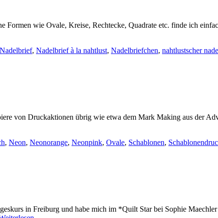
e Formen wie Ovale, Kreise, Rechtecke, Quadrate etc. finde ich einfac
Nadelbrief
,
Nadelbrief à la nahtlust
,
Nadelbriefchen
,
nahtlustscher nade
 Papiere von Druckaktionen übrig wie etwa dem Mark Making aus der Ad
ch
,
Neon
,
Neonorange
,
Neonpink
,
Ovale
,
Schablonen
,
Schablonendru
eskurs in Freiburg und habe mich im *Quilt Star bei Sophie Maechler
Weiterlesen
→