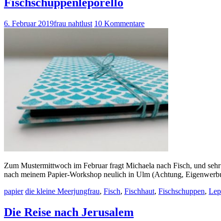
Fischschuppenleporello
6. Februar 2019
frau nahtlust
10 Kommentare
Zum Mustermittwoch im Februar fragt Michaela nach Fisch, und sehr 
nach meinem Papier-Workshop neulich in Ulm (Achtung, Eigenwerb
papier
die kleine Meerjungfrau
,
Fisch
,
Fischhaut
,
Fischschuppen
,
Lep
Die Reise nach Jerusalem