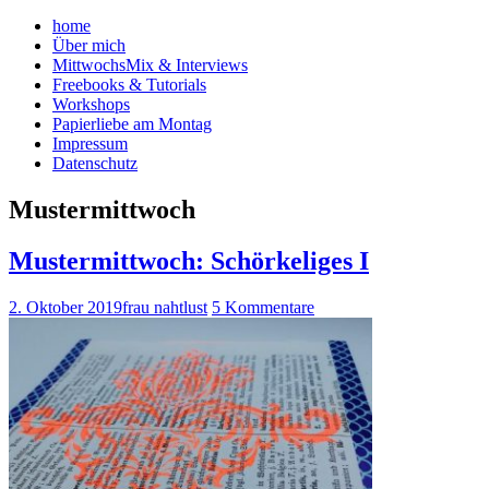
home
Über mich
MittwochsMix & Interviews
Freebooks & Tutorials
Workshops
Papierliebe am Montag
Impressum
Datenschutz
Mustermittwoch
Mustermittwoch: Schörkeliges I
2. Oktober 2019
frau nahtlust
5 Kommentare