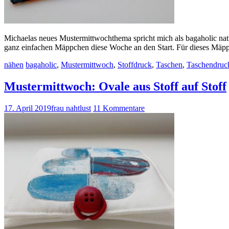
Michaelas neues Mustermittwochthema spricht mich als bagaholic natü
ganz einfachen Mäppchen diese Woche an den Start. Für dieses Mä
nähen
bagaholic
,
Mustermittwoch
,
Stoffdruck
,
Taschen
,
Taschendruc
Mustermittwoch: Ovale aus Stoff auf Stoff
17. April 2019
frau nahtlust
11 Kommentare