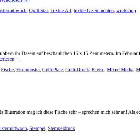
stermittwoch
,
Quilt Star
,
Textile Art
,
textile Ge-Schichten
,
workshop
ubbern ihr Dasein auf beschaulichen 15 x 15 Zentimetern. Im Februar 
terlesen
→
,
Fische
,
Fischmuster
,
Gelli Plate
,
Gelli-Druck
,
Kreise
,
Mixed Media
,
M
Als Illustration mag ich diese Fische sehr – sprechen mich sehr an! Als
stermittwoch
,
Stempel
,
Stempeldruck