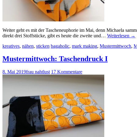
Weiter geht es mit der Tascheneuphorie im Mai, denn Michaela samm
direkt drei Stoffstücke, gibt es heute die zweite und…
Weiterlesen
→
kreatives
,
nähen
,
sticken
bagaholic
,
mark making
,
Mustermittwoch
,
M
Mustermittwoch: Taschendruck I
8. Mai 2019
frau nahtlust
17 Kommentare