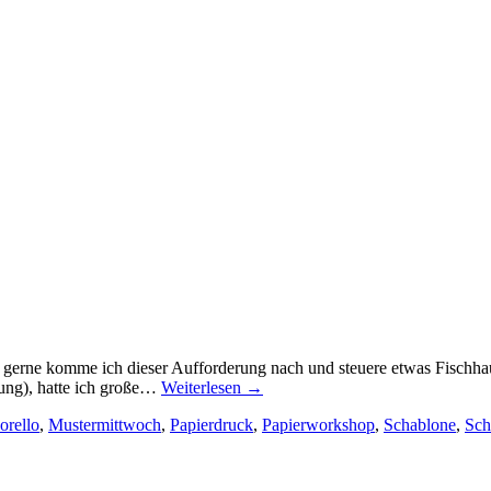
gerne komme ich dieser Aufforderung nach und steuere etwas Fischhau
ung), hatte ich große…
Weiterlesen
→
orello
,
Mustermittwoch
,
Papierdruck
,
Papierworkshop
,
Schablone
,
Sch