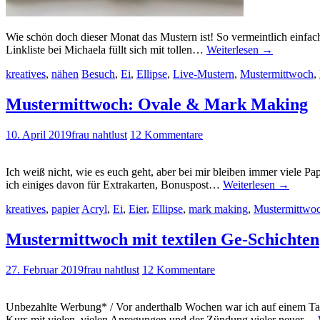
Wie schön doch dieser Monat das Mustern ist! So vermeintlich einfach
Linkliste bei Michaela füllt sich mit tollen…
Weiterlesen
→
kreatives
,
nähen
Besuch
,
Ei
,
Ellipse
,
Live-Mustern
,
Mustermittwoch
,
Mustermittwoch: Ovale & Mark Making
10. April 2019
frau nahtlust
12 Kommentare
Ich weiß nicht, wie es euch geht, aber bei mir bleiben immer viele
ich einiges davon für Extrakarten, Bonuspost…
Weiterlesen
→
kreatives
,
papier
Acryl
,
Ei
,
Eier
,
Ellipse
,
mark making
,
Mustermittwo
Mustermittwoch mit textilen Ge-Schichten
27. Februar 2019
frau nahtlust
12 Kommentare
Unbezahlte Werbung* / Vor anderthalb Wochen war ich auf einem Tag
Kurs mit vielen, vielen Anregungen und der Zündung vieler neuer…