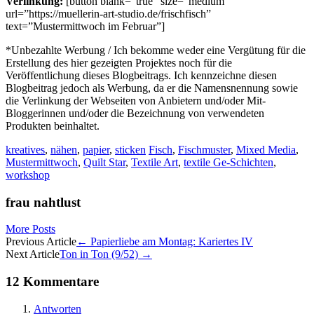
Verlinkung:
[button blank=”true” size=”medium”
url=”https://muellerin-art-studio.de/frischfisch”
text=”Mustermittwoch im Februar”]
*Unbezahlte Werbung / Ich bekomme weder eine Vergütung für die
Erstellung des hier gezeigten Projektes noch für die
Veröffentlichung dieses Blogbeitrags. Ich kennzeichne diesen
Blogbeitrag jedoch als Werbung, da er die Namensnennung sowie
die Verlinkung der Webseiten von Anbietern und/oder Mit-
Bloggerinnen und/oder die Bezeichnung von verwendeten
Produkten beinhaltet.
kreatives
,
nähen
,
papier
,
sticken
Fisch
,
Fischmuster
,
Mixed Media
,
Mustermittwoch
,
Quilt Star
,
Textile Art
,
textile Ge-Schichten
,
workshop
frau nahtlust
More Posts
Artikel-
Previous Article
←
Papierliebe am Montag: Kariertes IV
Next Article
Ton in Ton (9/52)
→
Navigation
12 Kommentare
Antworten