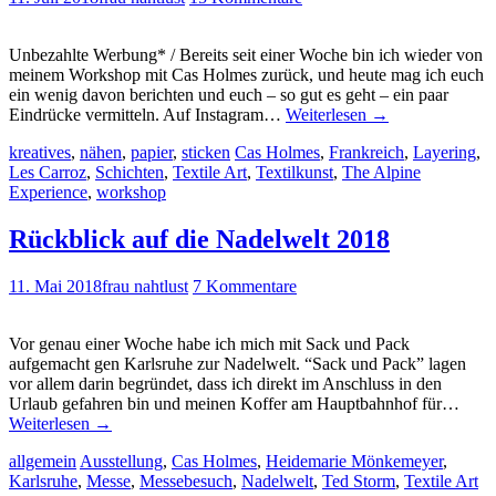
Unbezahlte Werbung* / Bereits seit einer Woche bin ich wieder von
meinem Workshop mit Cas Holmes zurück, und heute mag ich euch
ein wenig davon berichten und euch – so gut es geht – ein paar
Eindrücke vermitteln. Auf Instagram…
Weiterlesen
→
kreatives
,
nähen
,
papier
,
sticken
Cas Holmes
,
Frankreich
,
Layering
,
Les Carroz
,
Schichten
,
Textile Art
,
Textilkunst
,
The Alpine
Experience
,
workshop
Rückblick auf die Nadelwelt 2018
11. Mai 2018
frau nahtlust
7 Kommentare
Vor genau einer Woche habe ich mich mit Sack und Pack
aufgemacht gen Karlsruhe zur Nadelwelt. “Sack und Pack” lagen
vor allem darin begründet, dass ich direkt im Anschluss in den
Urlaub gefahren bin und meinen Koffer am Hauptbahnhof für…
Weiterlesen
→
allgemein
Ausstellung
,
Cas Holmes
,
Heidemarie Mönkemeyer
,
Karlsruhe
,
Messe
,
Messebesuch
,
Nadelwelt
,
Ted Storm
,
Textile Art