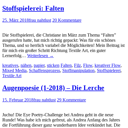
Stoffspielerei: Falten
25. März 2018
frau nahtlust
20 Kommentare
Die Stoffspielerei, die Christiane im März zum Thema “Falten”
ausgerufen hatte, hat mich richtig gepackt: Was für ein schönes
Thema, und so herrlich variabel die Möglichkeiten! Mein Beitrag ist
für mich ein großer Schritt Richtung Textile Art, ein guter
Lernerfolg…
Weiterlesen
→
kreatives
,
nähen
,
papier
,
sticken
Falten
,
Filz
,
Flow
,
kreativer Flow
,
Mixed Media
,
Schaffensprozess
,
Stoffmanipulation
,
Stoffspielerei
,
Textile Art
Augenpoesie (1-2018) – Die Lerche
15. Februar 2018
frau nahtlust
29 Kommentare
Juchu! Die Eye Poetry-Challenge bei Andrea geht in die neue
Runde! Was habe ich mich gefreut, als Andrea Anfang des Jahres
die Fortführung dieser ganz wunderbaren Idee verkündet hat. Die