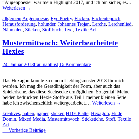
“Augenpoesie” war mein Highlight 2017, und ich bin sicher, es…
Weiterlesen
→
allgemein
Augenpoesie
,
Eye Poetry
,
Flicken
,
Flickenteppich
,
Herausforderung
,
holunder
,
Johannes Trojan
,
Lerche
,
Lerchenlied
,
Nähmalen
,
Sticken
,
Stoffbuch
,
Text
,
Textile Art
Mustermittwoch: Weiterbearbeitete
Hexies
24. Januar 2018
frau nahtlust
16 Kommentare
Das Hexagon könnte zu einem Lieblingsmuster 2018 für mich
werden. Ich mag die Geradlinigkeit der Form, aber auch das
Spielerische, das diese Sechsecke ermöglichen. So genial! Meine
beiden bedruckten Hexie-Stoffe aus Teil 1 meiner kleinen Serie
habe ich zwischenzeitlich weitergearbeitet.…
Weiterlesen
→
kreatives
,
nähen
,
papier
,
sticken
HDF-Platte
,
Hexagon
,
Hilde
Domin
,
Mixed Media
,
Mustermittwoch
,
Stickstiche
,
Stoff
,
Textile
Art
Artikel-
←
Vorherige Beiträge
Navigation