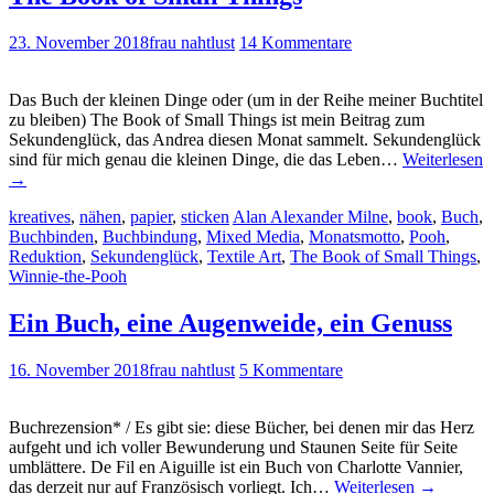
23. November 2018
frau nahtlust
14 Kommentare
Das Buch der kleinen Dinge oder (um in der Reihe meiner Buchtitel
zu bleiben) The Book of Small Things ist mein Beitrag zum
Sekundenglück, das Andrea diesen Monat sammelt. Sekundenglück
sind für mich genau die kleinen Dinge, die das Leben…
Weiterlesen
→
kreatives
,
nähen
,
papier
,
sticken
Alan Alexander Milne
,
book
,
Buch
,
Buchbinden
,
Buchbindung
,
Mixed Media
,
Monatsmotto
,
Pooh
,
Reduktion
,
Sekundenglück
,
Textile Art
,
The Book of Small Things
,
Winnie-the-Pooh
Ein Buch, eine Augenweide, ein Genuss
16. November 2018
frau nahtlust
5 Kommentare
Buchrezension* / Es gibt sie: diese Bücher, bei denen mir das Herz
aufgeht und ich voller Bewunderung und Staunen Seite für Seite
umblättere. De Fil en Aiguille ist ein Buch von Charlotte Vannier,
das derzeit nur auf Französisch vorliegt. Ich…
Weiterlesen
→