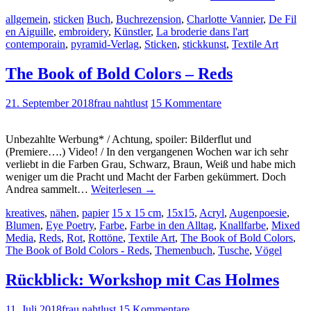
allgemein
,
sticken
Buch
,
Buchrezension
,
Charlotte Vannier
,
De Fil
en Aiguille
,
embroidery
,
Künstler
,
La broderie dans l'art
contemporain
,
pyramid-Verlag
,
Sticken
,
stickkunst
,
Textile Art
The Book of Bold Colors – Reds
21. September 2018
frau nahtlust
15 Kommentare
Unbezahlte Werbung* / Achtung, spoiler: Bilderflut und
(Premiere….) Video! / In den vergangenen Wochen war ich sehr
verliebt in die Farben Grau, Schwarz, Braun, Weiß und habe mich
weniger um die Pracht und Macht der Farben gekümmert. Doch
Andrea sammelt…
Weiterlesen
→
kreatives
,
nähen
,
papier
15 x 15 cm
,
15x15
,
Acryl
,
Augenpoesie
,
Blumen
,
Eye Poetry
,
Farbe
,
Farbe in den Alltag
,
Knallfarbe
,
Mixed
Media
,
Reds
,
Rot
,
Rottöne
,
Textile Art
,
The Book of Bold Colors
,
The Book of Bold Colors - Reds
,
Themenbuch
,
Tusche
,
Vögel
Rückblick: Workshop mit Cas Holmes
11. Juli 2018
frau nahtlust
15 Kommentare