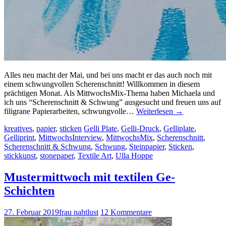
Alles neu macht der Mai, und bei uns macht er das auch noch mit
einem schwungvollen Scherenschnitt! Willkommen in diesem
prächtigen Monat. Als MittwochsMix-Thema haben Michaela und
ich uns “Scherenschnitt & Schwung” ausgesucht und freuen uns auf
filigrane Papierarbeiten, schwungvolle…
Weiterlesen
→
kreatives
,
papier
,
sticken
Gelli Plate
,
Gelli-Druck
,
Gelliplate
,
Gelliprint
,
MittwochsInterview
,
MittwochsMix
,
Scherenschnitt
,
Scherenschnitt & Schwung
,
Schwung
,
Steinpapier
,
Sticken
,
stickkunst
,
stonepaper
,
Textile Art
,
Ulla Hoppe
Mustermittwoch mit textilen Ge-
Schichten
27. Februar 2019
frau nahtlust
12 Kommentare