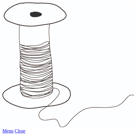
Menu
Close