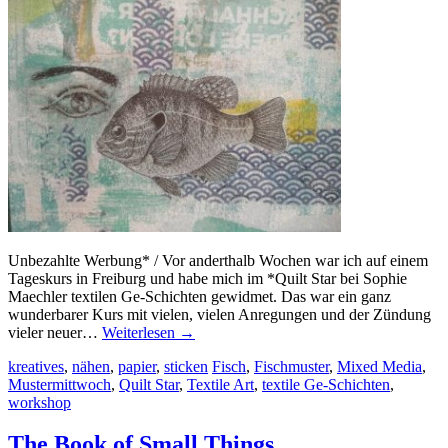
Unbezahlte Werbung* / Vor anderthalb Wochen war ich auf einem
Tageskurs in Freiburg und habe mich im *Quilt Star bei Sophie
Maechler textilen Ge-Schichten gewidmet. Das war ein ganz
wunderbarer Kurs mit vielen, vielen Anregungen und der Zündung
vieler neuer…
Weiterlesen
→
kreatives
,
nähen
,
papier
,
sticken
Fisch
,
Fischmuster
,
Mixed Media
,
Mustermittwoch
,
Quilt Star
,
Textile Art
,
textile Ge-Schichten
,
workshop
The Book of Small Things