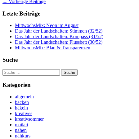
Artikel-
←
Vorherige Beiträge
Navigation
Letzte Beiträge
MittwochsMix: Neon im August
Das Jahr der Landschaften: Stimmen (32/52)
Das Jahr der Landschaften: Kompass (31/52)
Das Jahr der Landschaften: Flussbett (30/52)
MittwochsMix: Blau & Transparenzen
Suche
Suche
nach:
Kategorien
allgemein
backen
häkeln
kreatives
kreativsommer
mailart
nähen
nähkurs