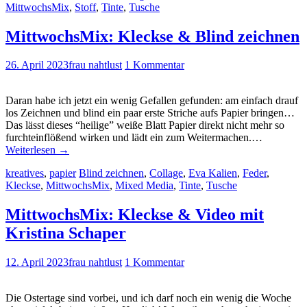
MittwochsMix
,
Stoff
,
Tinte
,
Tusche
MittwochsMix: Kleckse & Blind zeichnen
26. April 2023
frau nahtlust
1 Kommentar
Daran habe ich jetzt ein wenig Gefallen gefunden: am einfach drauf
los Zeichnen und blind ein paar erste Striche aufs Papier bringen…
Das lässt dieses “heilige” weiße Blatt Papier direkt nicht mehr so
furchteinflößend wirken und lädt ein zum Weitermachen.…
Weiterlesen
→
kreatives
,
papier
Blind zeichnen
,
Collage
,
Eva Kalien
,
Feder
,
Kleckse
,
MittwochsMix
,
Mixed Media
,
Tinte
,
Tusche
MittwochsMix: Kleckse & Video mit
Kristina Schaper
12. April 2023
frau nahtlust
1 Kommentar
Die Ostertage sind vorbei, und ich darf noch ein wenig die Woche