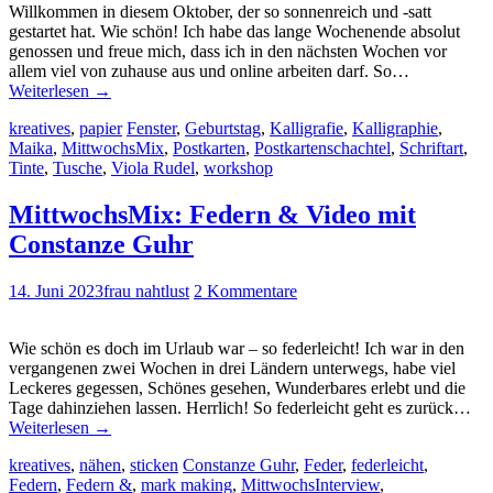
Willkommen in diesem Oktober, der so sonnenreich und -satt
gestartet hat. Wie schön! Ich habe das lange Wochenende absolut
genossen und freue mich, dass ich in den nächsten Wochen vor
allem viel von zuhause aus und online arbeiten darf. So…
Weiterlesen
→
kreatives
,
papier
Fenster
,
Geburtstag
,
Kalligrafie
,
Kalligraphie
,
Maika
,
MittwochsMix
,
Postkarten
,
Postkartenschachtel
,
Schriftart
,
Tinte
,
Tusche
,
Viola Rudel
,
workshop
MittwochsMix: Federn & Video mit
Constanze Guhr
14. Juni 2023
frau nahtlust
2 Kommentare
Wie schön es doch im Urlaub war – so federleicht! Ich war in den
vergangenen zwei Wochen in drei Ländern unterwegs, habe viel
Leckeres gegessen, Schönes gesehen, Wunderbares erlebt und die
Tage dahinziehen lassen. Herrlich! So federleicht geht es zurück…
Weiterlesen
→
kreatives
,
nähen
,
sticken
Constanze Guhr
,
Feder
,
federleicht
,
Federn
,
Federn &
,
mark making
,
MittwochsInterview
,