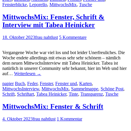
Fensterblicke
,
Leporello
,
MittwochsMix
,
Tusche
MittwochsMix: Fenster, Schrift &
Interview mit Tabea Heinicker
18. Oktober 2023
frau nahtlust
5 Kommentare
Vergangene Woche war viel los und bot leider Unerfreuliches. Die
Woche endete allerdings mit etwas sehr sehr schönem – nämlich
dem neuen MittwochsInterview mit Tabea Heinicker. Tabea ist
natürlich in unserer Community sehr bekannt, hier im Web und hier
auf…
Weiterlesen
→
papier
Buch
,
Feder
,
Fenster
,
Fenster und
,
Karten
,
MittwochsInterview
,
MittwochsMix
,
Sammelmappe
,
Schöne Post
,
Schrift
,
Schriftart
,
Tabea Heinicker
,
Tinte
,
Transparenz
,
Tusche
MittwochsMix: Fenster & Schrift
4. Oktober 2023
frau nahtlust
1 Kommentar