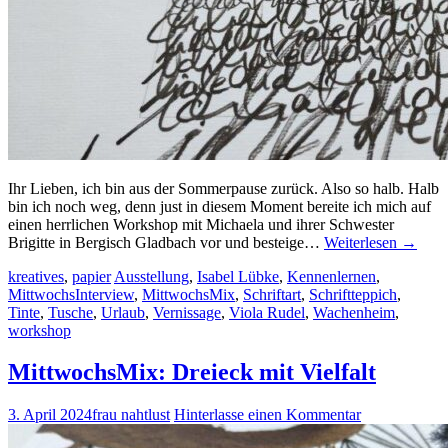
Ihr Lieben, ich bin aus der Sommerpause zurück. Also so halb. Halb
bin ich noch weg, denn just in diesem Moment bereite ich mich auf
einen herrlichen Workshop mit Michaela und ihrer Schwester
Brigitte in Bergisch Gladbach vor und besteige…
Weiterlesen
→
kreatives
,
papier
Ausstellung
,
Isabel Lübke
,
Kennenlernen
,
MittwochsInterview
,
MittwochsMix
,
Schriftart
,
Schriftteppich
,
Tinte
,
Tusche
,
Urlaub
,
Vernissage
,
Viola Rudel
,
Wachenheim
,
workshop
MittwochsMix: Dreieck mit Vielfalt
3. April 2024
frau nahtlust
Hinterlasse einen Kommentar