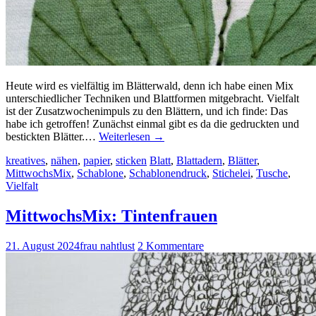
Heute wird es vielfältig im Blätterwald, denn ich habe einen Mix
unterschiedlicher Techniken und Blattformen mitgebracht. Vielfalt
ist der Zusatzwochenimpuls zu den Blättern, und ich finde: Das
habe ich getroffen! Zunächst einmal gibt es da die gedruckten und
bestickten Blätter.…
Weiterlesen
→
kreatives
,
nähen
,
papier
,
sticken
Blatt
,
Blattadern
,
Blätter
,
MittwochsMix
,
Schablone
,
Schablonendruck
,
Stichelei
,
Tusche
,
Vielfalt
MittwochsMix: Tintenfrauen
21. August 2024
frau nahtlust
2 Kommentare