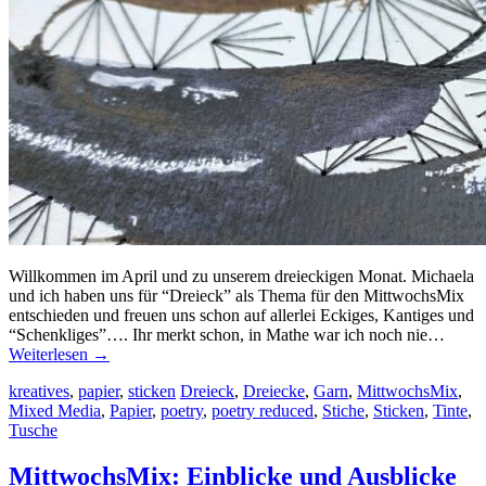
Willkommen im April und zu unserem dreieckigen Monat. Michaela
und ich haben uns für “Dreieck” als Thema für den MittwochsMix
entschieden und freuen uns schon auf allerlei Eckiges, Kantiges und
“Schenkliges”…. Ihr merkt schon, in Mathe war ich noch nie…
Weiterlesen
→
kreatives
,
papier
,
sticken
Dreieck
,
Dreiecke
,
Garn
,
MittwochsMix
,
Mixed Media
,
Papier
,
poetry
,
poetry reduced
,
Stiche
,
Sticken
,
Tinte
,
Tusche
MittwochsMix: Einblicke und Ausblicke