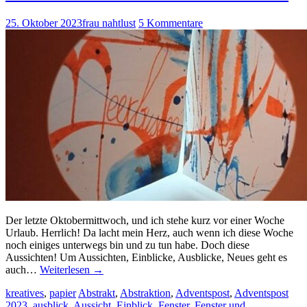
25. Oktober 2023
frau nahtlust
5 Kommentare
Der letzte Oktobermittwoch, und ich stehe kurz vor einer Woche
Urlaub. Herrlich! Da lacht mein Herz, auch wenn ich diese Woche
noch einiges unterwegs bin und zu tun habe. Doch diese
Aussichten! Um Aussichten, Einblicke, Ausblicke, Neues geht es
auch…
Weiterlesen
→
kreatives
,
papier
Abstrakt
,
Abstraktion
,
Adventspost
,
Adventspost
2023
,
ausblick
,
Aussicht
,
Einblick
,
Fenster
,
Fenster und
,