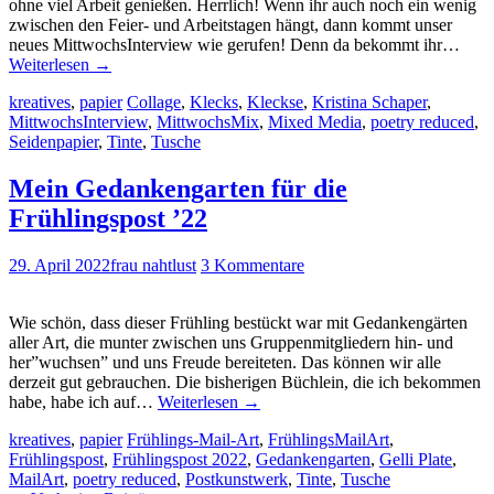
ohne viel Arbeit genießen. Herrlich! Wenn ihr auch noch ein wenig
zwischen den Feier- und Arbeitstagen hängt, dann kommt unser
neues MittwochsInterview wie gerufen! Denn da bekommt ihr…
Weiterlesen
→
kreatives
,
papier
Collage
,
Klecks
,
Kleckse
,
Kristina Schaper
,
MittwochsInterview
,
MittwochsMix
,
Mixed Media
,
poetry reduced
,
Seidenpapier
,
Tinte
,
Tusche
Mein Gedankengarten für die
Frühlingspost ’22
29. April 2022
frau nahtlust
3 Kommentare
Wie schön, dass dieser Frühling bestückt war mit Gedankengärten
aller Art, die munter zwischen uns Gruppenmitgliedern hin- und
her”wuchsen” und uns Freude bereiteten. Das können wir alle
derzeit gut gebrauchen. Die bisherigen Büchlein, die ich bekommen
habe, habe ich auf…
Weiterlesen
→
kreatives
,
papier
Frühlings-Mail-Art
,
FrühlingsMailArt
,
Frühlingspost
,
Frühlingspost 2022
,
Gedankengarten
,
Gelli Plate
,
MailArt
,
poetry reduced
,
Postkunstwerk
,
Tinte
,
Tusche