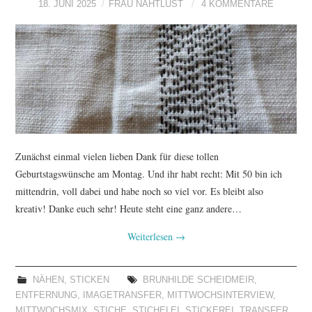
18. JUNI 2025
FRAU NAHTLUST
4 KOMMENTARE
TUTORIALS
WORKSHOPS
PAPIERLIEBE AM
MONTAG
IMPRESSUM
Zunächst einmal vielen lieben Dank für diese tollen
Geburtstagswünsche am Montag. Und ihr habt recht: Mit 50 bin ich
DATENSCHUTZ
mittendrin, voll dabei und habe noch so viel vor. Es bleibt also
kreativ! Danke euch sehr! Heute steht eine ganz andere…
Weiterlesen
→
NÄHEN
,
STICKEN
BRUNHILDE SCHEIDMEIR
,
ENTFERNUNG
,
IMAGETRANSFER
,
MITTWOCHSINTERVIEW
,
MITTWOCHSMIX
,
STICHE
,
STICHELEI
,
STICKEREI
,
TRANSFER