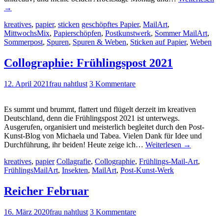
→
kreatives
,
papier
,
sticken
geschöpftes Papier
,
MailArt
,
MittwochsMix
,
Papierschöpfen
,
Postkunstwerk
,
Sommer MailArt
,
Sommerpost
,
Spuren
,
Spuren & Weben
,
Sticken auf Papier
,
Weben
Collographie: Frühlingspost 2021
12. April 2021
frau nahtlust
3 Kommentare
Es summt und brummt, flattert und flügelt derzeit im kreativen
Deutschland, denn die Frühlingspost 2021 ist unterwegs.
Ausgerufen, organisiert und meisterlich begleitet durch den Post-
Kunst-Blog von Michaela und Tabea. Vielen Dank für Idee und
Durchführung, ihr beiden! Heute zeige ich…
Weiterlesen
→
kreatives
,
papier
Collagrafie
,
Collographie
,
Frühlings-Mail-Art
,
FrühlingsMailArt
,
Insekten
,
MailArt
,
Post-Kunst-Werk
Reicher Februar
16. März 2020
frau nahtlust
3 Kommentare