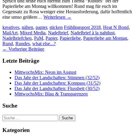
Spruch und heiße euch hiermit zum Thema “Rundes” bei der
Papierliebe am Montag willkommen! Rund mag für euch im
Gegensatz zu Rosa weniger eine Herausforderung, dafür hoffentlich
eine umso größere…
Weiterlesen
→
kreatives
,
nähen
,
papier
,
sticken
Frühlingspost 2018
,
Heat N Bond
,
MailArt
,
Mixed Media
,
Nadelbrief
,
Nadelbrief à la nahtlust
,
Nadelbriefchen
,
PaM
,
Papier
,
Papierliebe
,
Papierliebe am Montag
,
Rund
,
Rundes
,
what else...?
Artikel-
←
Vorherige Beiträge
Navigation
Letzte Beiträge
MittwochsMix: Neon im August
Das Jahr der Landschaften: Stimmen (32/52)
Das Jahr der Landschaften: Kompass (31/52)
Das Jahr der Landschaften: Flussbett (30/52)
MittwochsMix: Blau & Transparenzen
Suche
Suche
nach:
Kategorien