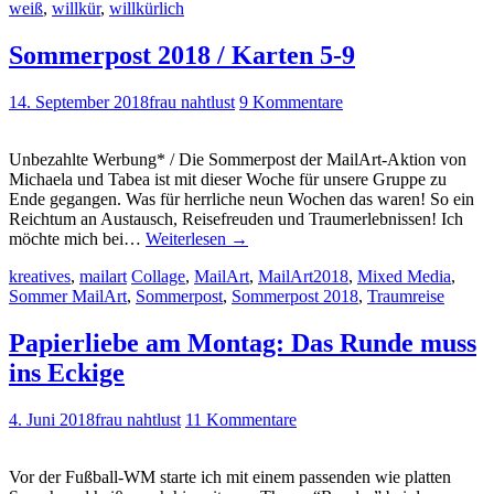
weiß
,
willkür
,
willkürlich
Sommerpost 2018 / Karten 5-9
14. September 2018
frau nahtlust
9 Kommentare
Unbezahlte Werbung* / Die Sommerpost der MailArt-Aktion von
Michaela und Tabea ist mit dieser Woche für unsere Gruppe zu
Ende gegangen. Was für herrliche neun Wochen das waren! So ein
Reichtum an Austausch, Reisefreuden und Traumerlebnissen! Ich
möchte mich bei…
Weiterlesen
→
kreatives
,
mailart
Collage
,
MailArt
,
MailArt2018
,
Mixed Media
,
Sommer MailArt
,
Sommerpost
,
Sommerpost 2018
,
Traumreise
Papierliebe am Montag: Das Runde muss
ins Eckige
4. Juni 2018
frau nahtlust
11 Kommentare
Vor der Fußball-WM starte ich mit einem passenden wie platten