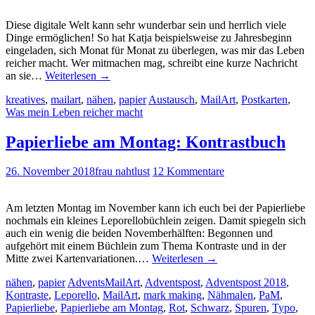
Diese digitale Welt kann sehr wunderbar sein und herrlich viele
Dinge ermöglichen! So hat Katja beispielsweise zu Jahresbeginn
eingeladen, sich Monat für Monat zu überlegen, was mir das Leben
reicher macht. Wer mitmachen mag, schreibt eine kurze Nachricht
an sie…
Weiterlesen
→
kreatives
,
mailart
,
nähen
,
papier
Austausch
,
MailArt
,
Postkarten
,
Was mein Leben reicher macht
Papierliebe am Montag: Kontrastbuch
26. November 2018
frau nahtlust
12 Kommentare
Am letzten Montag im November kann ich euch bei der Papierliebe
nochmals ein kleines Leporellobüchlein zeigen. Damit spiegeln sich
auch ein wenig die beiden Novemberhälften: Begonnen und
aufgehört mit einem Büchlein zum Thema Kontraste und in der
Mitte zwei Kartenvariationen.…
Weiterlesen
→
nähen
,
papier
AdventsMailArt
,
Adventspost
,
Adventspost 2018
,
Kontraste
,
Leporello
,
MailArt
,
mark making
,
Nähmalen
,
PaM
,
Papierliebe
,
Papierliebe am Montag
,
Rot
,
Schwarz
,
Spuren
,
Typo
,