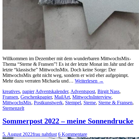
Willkommen im Dezember mit dem wunderbaren MittwochsMix-
Thema “Sterne & Fransen”! Es ist der letzte Monat im Jahr und der
letzte “klassische” MittwochsMix. Doch keine Sorge: Der
MittwochsMix geht nicht weg, sondern er wird eher aufgepimpt.
Mehr dazu verraten Michaela und…
Weiterlesen
→
kreatives
,
papier
Adventskalender
,
Adventspost
,
Birgit Nass
,
Fransen
,
Geschenkpapier
,
MailArt
,
MittwochsInterview
,
MittwochsMix
,
Postkunstwerk
,
Stempel
,
Sterne
,
Sterne & Fransen
,
Sternenzelt
Sommerpost 2022 – meine Sonnendrucke
5. August 2022
frau nahtlust
6 Kommentare