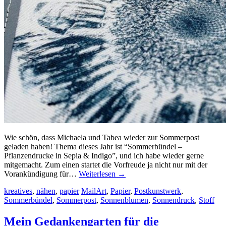
Wie schön, dass Michaela und Tabea wieder zur Sommerpost
geladen haben! Thema dieses Jahr ist “Sommerbündel –
Pflanzendrucke in Sepia & Indigo”, und ich habe wieder gerne
mitgemacht. Zum einen startet die Vorfreude ja nicht nur mit der
Vorankündigung für…
Weiterlesen
→
kreatives
,
nähen
,
papier
MailArt
,
Papier
,
Postkunstwerk
,
Sommerbündel
,
Sommerpost
,
Sonnenblumen
,
Sonnendruck
,
Stoff
Mein Gedankengarten für die