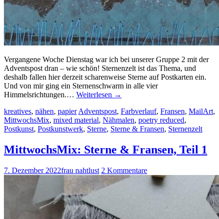
Vergangene Woche Dienstag war ich bei unserer Gruppe 2 mit der
Adventspost dran – wie schön! Sternenzelt ist das Thema, und
deshalb fallen hier derzeit scharenweise Sterne auf Postkarten ein.
Und von mir ging ein Sternenschwarm in alle vier
Himmelsrichtungen.…
Weiterlesen
→
kreatives
,
nähen
,
papier
Adventspost
,
Farbverlauf
,
Fransen
,
MailArt
,
MittwochsMix
,
mixed material
,
Nähmalen
,
poetry reduced
,
Postkunst
,
Postkunstwerk
,
Sterne
,
Sterne & Fransen
,
Sternenzelt
MittwochsMix: Sterne & Fransen, Teil 1
7. Dezember 2022
frau nahtlust
2 Kommentare