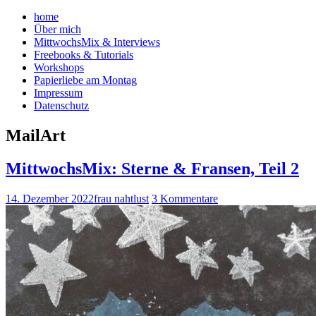
home
Über mich
MittwochsMix & Interviews
Freebooks & Tutorials
Workshops
Papierliebe am Montag
Impressum
Datenschutz
MailArt
MittwochsMix: Sterne & Fransen, Teil 2
14. Dezember 2022
frau nahtlust
3 Kommentare