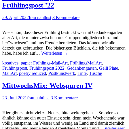
Frühlingspost ’22
29. April 2022
frau nahtlust
3 Kommentare
Wie schön, dass dieser Frühling bestückt war mit Gedankengärten
aller Art, die munter zwischen uns Gruppenmitgliedern hin- und
her”wuchsen” und uns Freude bereiteten. Das können wir alle
derzeit gut gebrauchen. Die bisherigen Büchlein, die ich bekommen
habe, habe ich auf…
Weiterlesen
→
kreatives
,
papier
Frühlings-Mail-Art
,
FrühlingsMailArt
,
Frühlingspost
,
Frühlingspost 2022
,
Gedankengarten
,
Gelli Plate
,
MailArt
,
poetry reduced
,
Postkunstwerk
,
Tinte
,
Tusche
MittwochsMix: Webspuren IV
23. Juni 2021
frau nahtlust
3 Kommentare
Hier gibt es nicht viel zu Neues, bitte weitergehen… So oder so
ähnlich könnte ein guter Einstieg sein, denn mein Wochenende war
völlig entspannt, im Wasser und wenig an Land und damit ziemlich
unkreativ; und meine beiden Arbeitstage Montag und…
Weiterlesen