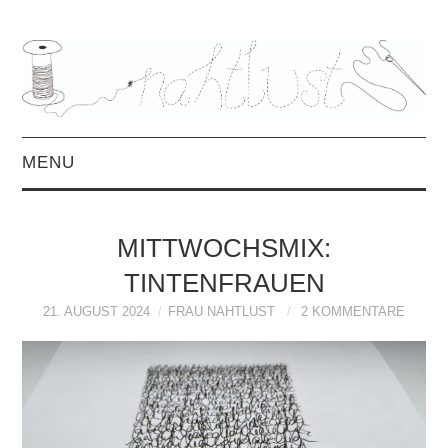
MENU
HOME
MITTWOCHSMIX:
ÜBER MICH
TINTENFRAUEN
MITTWOCHSMIX &
21. AUGUST 2024
FRAU NAHTLUST
2 KOMMENTARE
INTERVIEWS
FREEBOOKS &