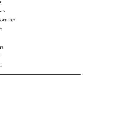
n
ves
ivsommer
rt
rs
r
n