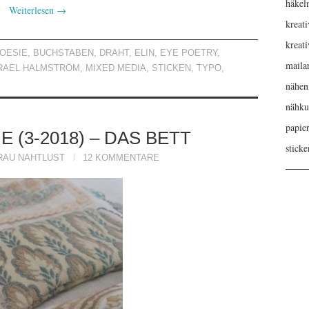
häkel
Weiterlesen
→
kreati
kreat
OESIE
,
BUCHSTABEN
,
DRAHT
,
ELIN
,
EYE POETRY
,
maila
RAEL HALMSTRÖM
,
MIXED MEDIA
,
STICKEN
,
TYPO
,
nähen
nähku
papie
 (3-2018) – DAS BETT
sticke
RAU NAHTLUST
12 KOMMENTARE