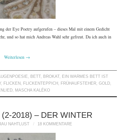
ung der Eye Poetry aufgerufen – dieses Mal mit einem Gedicht
hr, und so hat mich Andreas Wahl sehr gefreut. Da ich auch in
Weiterlesen
→
AUGENPOESIE
,
BETT
,
BROKAT
,
EIN WARMES BETT IST
Y
,
FLICKEN
,
FLICKENTEPPICH
,
FRÜHAUFSTEHER
,
GOLD
,
NLIED
,
MASCHA KALÉKO
(2-2018) – DER WINTER
RAU NAHTLUST
18 KOMMENTARE