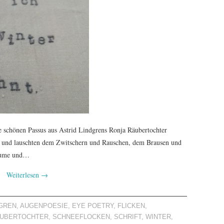
e schönen Passus aus Astrid Lindgrens Ronja Räubertochter
da und lauschten dem Zwitschern und Rauschen, dem Brausen und
Bäume und…
Weiterlesen
→
DGREN
,
AUGENPOESIE
,
EYE POETRY
,
FLICKEN
,
ÄUBERTOCHTER
,
SCHNEEFLOCKEN
,
SCHRIFT
,
WINTER
,