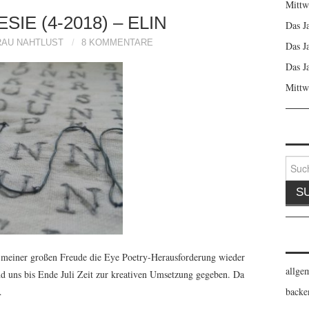
Mittw
IE (4-2018) – ELIN
Das J
RAU NAHTLUST
8 KOMMENTARE
Das J
Das J
Mittw
Suche
nach:
 meiner großen Freude die Eye Poetry-Herausforderung wieder
allge
nd uns bis Ende Juli Zeit zur kreativen Umsetzung gegeben. Da
backe
…