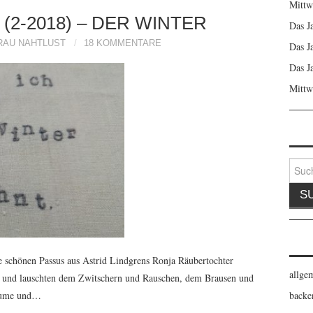
Mittw
(2-2018) – DER WINTER
Das J
RAU NAHTLUST
18 KOMMENTARE
Das J
Das J
Mittw
Suche
nach:
e schönen Passus aus Astrid Lindgrens Ronja Räubertochter
allge
da und lauschten dem Zwitschern und Rauschen, dem Brausen und
backe
Bäume und…