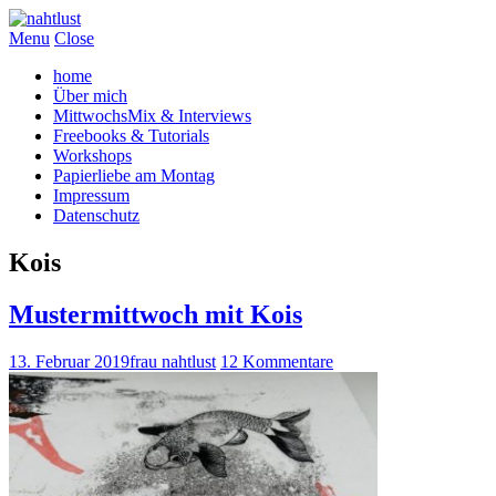
Menu
Close
home
Über mich
MittwochsMix & Interviews
Freebooks & Tutorials
Workshops
Papierliebe am Montag
Impressum
Datenschutz
Kois
Mustermittwoch mit Kois
13. Februar 2019
frau nahtlust
12 Kommentare