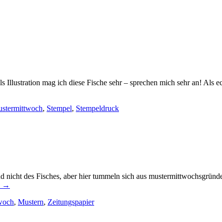
Als Illustration mag ich diese Fische sehr – sprechen mich sehr an! Als
stermittwoch
,
Stempel
,
Stempeldruck
nd nicht des Fisches, aber hier tummeln sich aus mustermittwochsgründe
n
→
woch
,
Mustern
,
Zeitungspapier