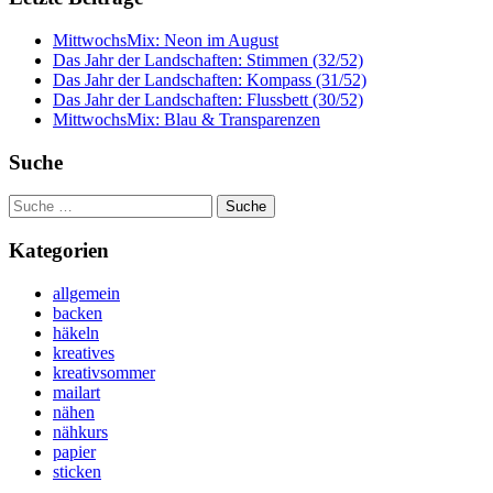
MittwochsMix: Neon im August
Das Jahr der Landschaften: Stimmen (32/52)
Das Jahr der Landschaften: Kompass (31/52)
Das Jahr der Landschaften: Flussbett (30/52)
MittwochsMix: Blau & Transparenzen
Suche
Suche
nach:
Kategorien
allgemein
backen
häkeln
kreatives
kreativsommer
mailart
nähen
nähkurs
papier
sticken