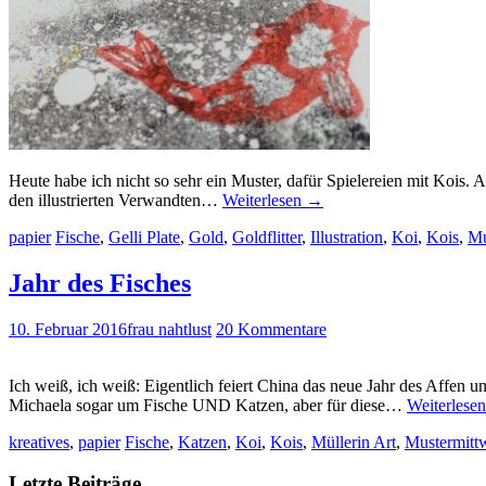
Heute habe ich nicht so sehr ein Muster, dafür Spielereien mit Kois. 
den illustrierten Verwandten…
Weiterlesen
→
papier
Fische
,
Gelli Plate
,
Gold
,
Goldflitter
,
Illustration
,
Koi
,
Kois
,
Mu
Jahr des Fisches
10. Februar 2016
frau nahtlust
20 Kommentare
Ich weiß, ich weiß: Eigentlich feiert China das neue Jahr des Affen u
Michaela sogar um Fische UND Katzen, aber für diese…
Weiterlese
kreatives
,
papier
Fische
,
Katzen
,
Koi
,
Kois
,
Müllerin Art
,
Mustermitt
Letzte Beiträge