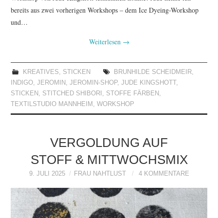
bereits aus zwei vorherigen Workshops – dem Ice Dyeing-Workshop
und…
Weiterlesen
→
KREATIVES
,
STICKEN
BRUNHILDE SCHEIDMEIR
,
INDIGO
,
JEROMIN
,
JEROMIN-SHOP
,
JUDE KINGSHOTT
,
STICKEN
,
STITCHED SHIBORI
,
STOFFE FÄRBEN
,
TEXTILSTUDIO MANNHEIM
,
WORKSHOP
VERGOLDUNG AUF
STOFF & MITTWOCHSMIX
9. JULI 2025
FRAU NAHTLUST
4 KOMMENTARE