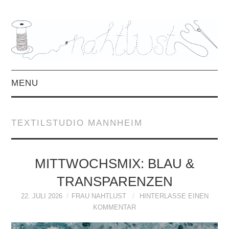
MENU
HOME
TEXTILSTUDIO MANNHEIM
ÜBER MICH
MITTWOCHSMIX &
MITTWOCHSMIX: BLAU &
TRANSPARENZEN
INTERVIEWS
22. JULI 2026
FRAU NAHTLUST
HINTERLASSE EINEN
KOMMENTAR
FREEBOOKS &