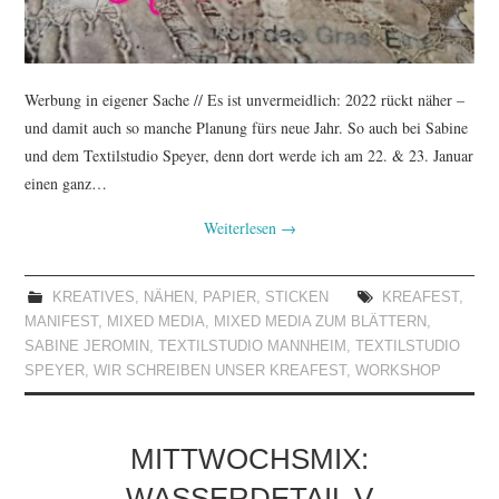
Werbung in eigener Sache // Es ist unvermeidlich: 2022 rückt näher –
und damit auch so manche Planung fürs neue Jahr. So auch bei Sabine
und dem Textilstudio Speyer, denn dort werde ich am 22. & 23. Januar
einen ganz…
Weiterlesen
→
KREATIVES
,
NÄHEN
,
PAPIER
,
STICKEN
KREAFEST
,
MANIFEST
,
MIXED MEDIA
,
MIXED MEDIA ZUM BLÄTTERN
,
SABINE JEROMIN
,
TEXTILSTUDIO MANNHEIM
,
TEXTILSTUDIO
SPEYER
,
WIR SCHREIBEN UNSER KREAFEST
,
WORKSHOP
MITTWOCHSMIX:
WASSERDETAIL V