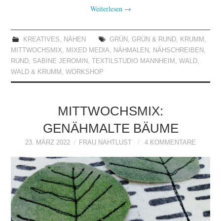
Weiterlesen
→
KREATIVES
,
NÄHEN
GRÜN
,
GRÜN & RUND
,
KRUMM
,
MITTWOCHSMIX
,
MIXED MEDIA
,
NÄHMALEN
,
NÄHSCHREIBEN
,
RUND
,
SABINE JEROMIN
,
TEXTILSTUDIO MANNHEIM
,
WALD
,
WALD & KRUMM
,
WORKSHOP
MITTWOCHSMIX:
GENÄHMALTE BÄUME
23. MÄRZ 2022
FRAU NAHTLUST
4 KOMMENTARE