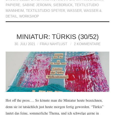
PAPIERE
,
SABINE JEROMIN
,
SIEBDRUCK
,
TEXTILSTUDIO
MANNHEIM
,
TEXTILSTUDIO SPEYER
,
WASSER
,
WASSER &
DETAIL
,
WORKSHOP
MINIATUR: TÜRKIS (30/52)
30. JULI 2021
FRAU NAHTLUST
2 KOMMENTARE
Hot off the press…. So könnte man die Miniatur heute bezeichnen,
denn sie ist tatsächlich just heute morgen fertig geworden. “Türkis”
lautet das feine, sommerliche Thema, und ich schwelge gerne in