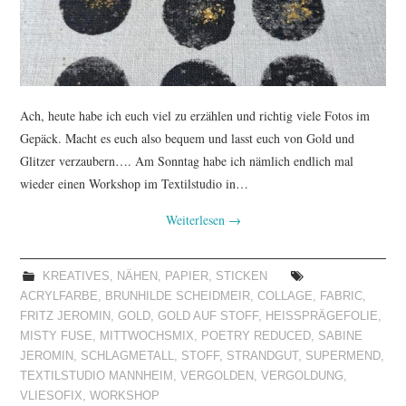
Ach, heute habe ich euch viel zu erzählen und richtig viele Fotos im
Gepäck. Macht es euch also bequem und lasst euch von Gold und
Glitzer verzaubern…. Am Sonntag habe ich nämlich endlich mal
wieder einen Workshop im Textilstudio in…
Weiterlesen
→
KREATIVES
,
NÄHEN
,
PAPIER
,
STICKEN
ACRYLFARBE
,
BRUNHILDE SCHEIDMEIR
,
COLLAGE
,
FABRIC
,
FRITZ JEROMIN
,
GOLD
,
GOLD AUF STOFF
,
HEISSPRÄGEFOLIE
,
MISTY FUSE
,
MITTWOCHSMIX
,
POETRY REDUCED
,
SABINE
JEROMIN
,
SCHLAGMETALL
,
STOFF
,
STRANDGUT
,
SUPERMEND
,
TEXTILSTUDIO MANNHEIM
,
VERGOLDEN
,
VERGOLDUNG
,
VLIESOFIX
,
WORKSHOP