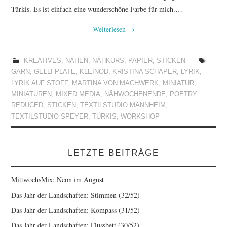
Türkis. Es ist einfach eine wunderschöne Farbe für mich.…
Weiterlesen
→
KREATIVES
,
NÄHEN
,
NÄHKURS
,
PAPIER
,
STICKEN
GARN
,
GELLI PLATE
,
KLEINOD
,
KRISTINA SCHAPER
,
LYRIK
,
LYRIK AUF STOFF
,
MARTINA VON MACHWERK
,
MINIATUR
,
MINIATUREN
,
MIXED MEDIA
,
NÄHWOCHENENDE
,
POETRY
REDUCED
,
STICKEN
,
TEXTILSTUDIO MANNHEIM
,
TEXTILSTUDIO SPEYER
,
TÜRKIS
,
WORKSHOP
LETZTE BEITRÄGE
MittwochsMix: Neon im August
Das Jahr der Landschaften: Stimmen (32/52)
Das Jahr der Landschaften: Kompass (31/52)
Das Jahr der Landschaften: Flussbett (30/52)