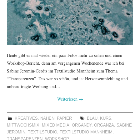
TUTORIALS
WORKSHOPS
PAPIERLIEBE AM
MONTAG
Heute gibt es mal wieder ein paar Fotos mehr zu sehen und einen
Workshop-Bericht, denn am vergangenen Wochenende war ich bei
IMPRESSUM
Sabine Jeromin-Gerdts im Textilstudio Mannheim zum Thema
“Transparenzen”. Das war so schön, und ja: Herzensempfehlung und
DATENSCHUTZ
unbeauftragte Werbung und…
Weiterlesen
→
KREATIVES
,
NÄHEN
,
PAPIER
BLAU
,
KURS
,
MITTWOCHSMIX
,
MIXED MEDIA
,
ORGANDY
,
ORGANZA
,
SABINE
JEROMIN
,
TEXTILSTUDIO
,
TEXTILSTUDIO MANNHEIM
,
TRANSPARENZEN
,
WORKSHOP