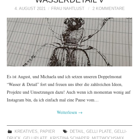
4. AUGUST 2021
FRAU NAHTLUST
2 KOMMENTARE
Es ist August, und Michaela und ich setzen unseren Doppelmonat
“Wasser & Detail” fort und freuen uns über die zahlreichen Ideen,
Projekte und Umsetzungen dazu! Auch wenn ich momentan wenig auf
Instagram bin, da ich einfach mal eine Pause vom…
Weiterlesen
→
KREATIVES
,
PAPIER
DETAIL
,
GELLI PLATE
,
GELLI-
DRUCK
,
GELLIPLATE
,
KRISTINA SCHAPER
,
MITTWOCHSMIX
,