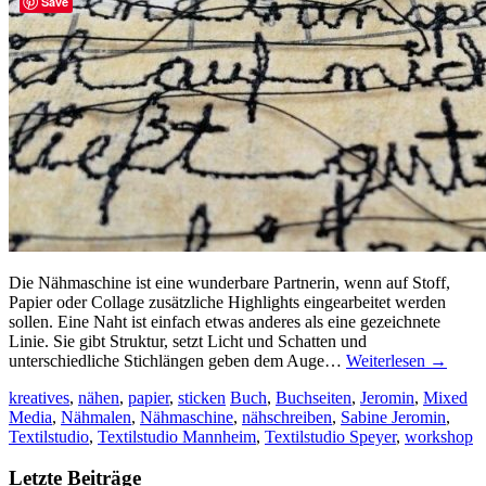
Save
Die Nähmaschine ist eine wunderbare Partnerin, wenn auf Stoff,
Papier oder Collage zusätzliche Highlights eingearbeitet werden
sollen. Eine Naht ist einfach etwas anderes als eine gezeichnete
Linie. Sie gibt Struktur, setzt Licht und Schatten und
unterschiedliche Stichlängen geben dem Auge…
Weiterlesen
→
kreatives
,
nähen
,
papier
,
sticken
Buch
,
Buchseiten
,
Jeromin
,
Mixed
Media
,
Nähmalen
,
Nähmaschine
,
nähschreiben
,
Sabine Jeromin
,
Textilstudio
,
Textilstudio Mannheim
,
Textilstudio Speyer
,
workshop
Letzte Beiträge