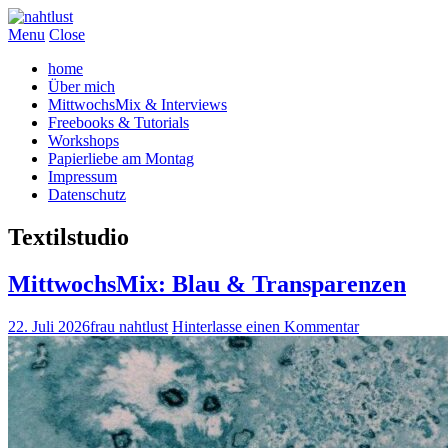
Menu
Close
home
Über mich
MittwochsMix & Interviews
Freebooks & Tutorials
Workshops
Papierliebe am Montag
Impressum
Datenschutz
Textilstudio
MittwochsMix: Blau & Transparenzen
22. Juli 2026
frau nahtlust
Hinterlasse einen Kommentar