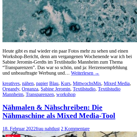
Heute gibt es mal wieder ein paar Fotos mehr zu sehen und einen
Workshop-Bericht, denn am vergangenen Wochenende war ich bei
Sabine Jeromin-Gerdts im Textilstudio Mannheim zum Thema
“Transparenzen”. Das war so schön, und ja: Herzensempfehlung
und unbeauftragte Werbung und…
Weiterlesen
→
kreatives
,
nähen
,
papier
Blau
,
Kurs
,
MittwochsMix
,
Mixed Media
,
Organdy
,
Organza
,
Sabine Jeromin
,
Textilstudio
,
Textilstudio
Mannheim
,
Transparenzen
,
workshop
Nähmalen & Nähschreiben: Die
Nähmaschine als Mixed Media-Tool
18. Februar 2022
frau nahtlust
2 Kommentare