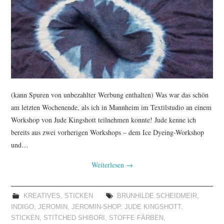
TUTORIALS
WORKSHOPS
PAPIERLIEBE AM
MONTAG
(kann Spuren von unbezahlter Werbung enthalten) Was war das schön
am letzten Wochenende, als ich in Mannheim im Textilstudio an einem
IMPRESSUM
Workshop von Jude Kingshott teilnehmen konnte! Jude kenne ich
bereits aus zwei vorherigen Workshops – dem Ice Dyeing-Workshop
DATENSCHUTZ
und…
Weiterlesen
→
KREATIVES
,
STICKEN
BRUNHILDE SCHEIDMEIR
,
INDIGO
,
JEROMIN
,
JEROMIN-SHOP
,
JUDE KINGSHOTT
,
STICKEN
,
STITCHED SHIBORI
,
STOFFE FÄRBEN
,