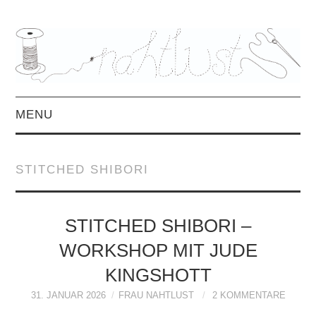
MENU
HOME
STITCHED SHIBORI
ÜBER MICH
MITTWOCHSMIX &
STITCHED SHIBORI –
WORKSHOP MIT JUDE
INTERVIEWS
KINGSHOTT
FREEBOOKS &
31. JANUAR 2026
FRAU NAHTLUST
2 KOMMENTARE