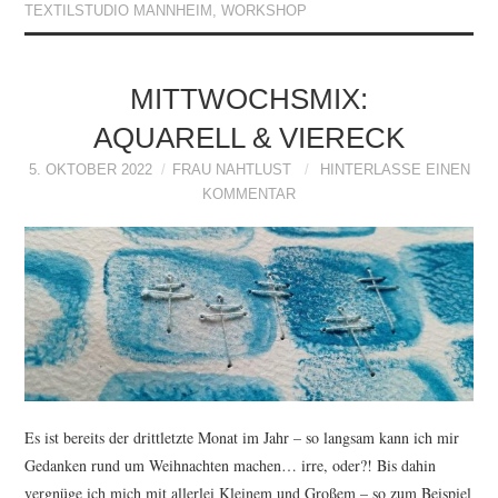
TEXTILSTUDIO MANNHEIM
,
WORKSHOP
MITTWOCHSMIX:
AQUARELL & VIERECK
5. OKTOBER 2022
FRAU NAHTLUST
HINTERLASSE EINEN
KOMMENTAR
Es ist bereits der drittletzte Monat im Jahr – so langsam kann ich mir
Gedanken rund um Weihnachten machen… irre, oder?! Bis dahin
vergnüge ich mich mit allerlei Kleinem und Großem – so zum Beispiel