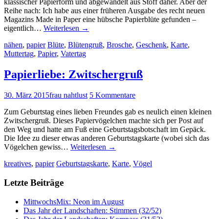
klassischer Papierform und abgewandelt aus Stoff daher. Aber der
Reihe nach: Ich habe aus einer früheren Ausgabe des recht neuen
Magazins Made in Paper eine hübsche Papierblüte gefunden –
eigentlich…
Weiterlesen
→
nähen
,
papier
Blüte
,
Blütengruß
,
Brosche
,
Geschenk
,
Karte
,
Muttertag
,
Papier
,
Vatertag
Papierliebe: Zwitschergruß
30. März 2015
frau nahtlust
5 Kommentare
Zum Geburtstag eines lieben Freundes gab es neulich einen kleinen
Zwitschergruß. Dieses Papiervögelchen machte sich per Post auf
den Weg und hatte am Fuß eine Geburtstagsbotschaft im Gepäck.
Die Idee zu dieser etwas anderen Geburtstagskarte (wobei sich das
Vögelchen gewiss…
Weiterlesen
→
kreatives
,
papier
Geburtstagskarte
,
Karte
,
Vögel
Letzte Beiträge
MittwochsMix: Neon im August
Das Jahr der Landschaften: Stimmen (32/52)