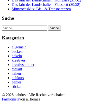
Das Jahr der Landschaften: Kompass (31/52)
Das Jahr der Landschaften: Flussbett (30/52)
MittwochsMix: Blau & Transparenzen
Suche
Suche
nach:
Kategorien
allgemein
backen
häkeln
kreatives
kreativsommer
mailart
nähen
nähkurs
papier
sticken
© 2026 nahtlust. Alle Rechte vorbehalten.
Fashionista
von aThemes