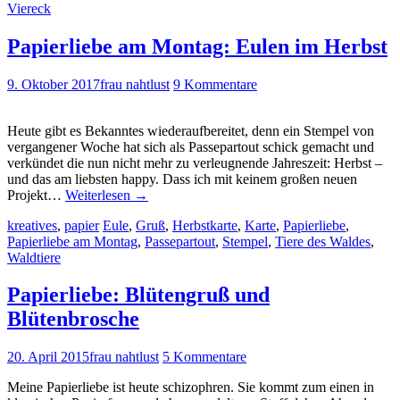
Viereck
Papierliebe am Montag: Eulen im Herbst
9. Oktober 2017
frau nahtlust
9 Kommentare
Heute gibt es Bekanntes wiederaufbereitet, denn ein Stempel von
vergangener Woche hat sich als Passepartout schick gemacht und
verkündet die nun nicht mehr zu verleugnende Jahreszeit: Herbst –
und das am liebsten happy. Dass ich mit keinem großen neuen
Projekt…
Weiterlesen
→
kreatives
,
papier
Eule
,
Gruß
,
Herbstkarte
,
Karte
,
Papierliebe
,
Papierliebe am Montag
,
Passepartout
,
Stempel
,
Tiere des Waldes
,
Waldtiere
Papierliebe: Blütengruß und
Blütenbrosche
20. April 2015
frau nahtlust
5 Kommentare
Meine Papierliebe ist heute schizophren. Sie kommt zum einen in