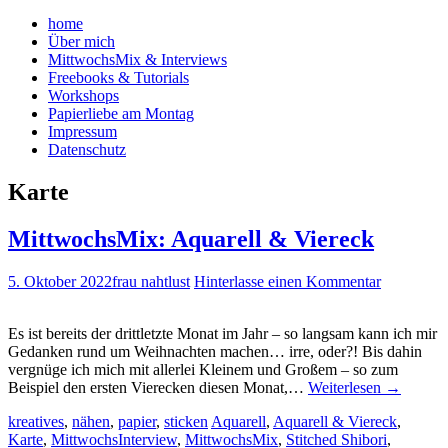
home
Über mich
MittwochsMix & Interviews
Freebooks & Tutorials
Workshops
Papierliebe am Montag
Impressum
Datenschutz
Karte
MittwochsMix: Aquarell & Viereck
5. Oktober 2022
frau nahtlust
Hinterlasse einen Kommentar
Es ist bereits der drittletzte Monat im Jahr – so langsam kann ich mir
Gedanken rund um Weihnachten machen… irre, oder?! Bis dahin
vergnüge ich mich mit allerlei Kleinem und Großem – so zum
Beispiel den ersten Vierecken diesen Monat,…
Weiterlesen
→
kreatives
,
nähen
,
papier
,
sticken
Aquarell
,
Aquarell & Viereck
,
Karte
,
MittwochsInterview
,
MittwochsMix
,
Stitched Shibori
,