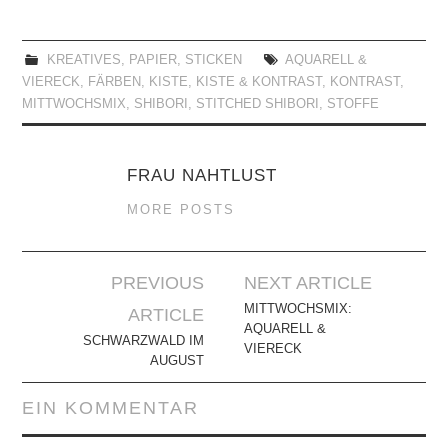
KREATIVES
,
PAPIER
,
STICKEN
AQUARELL &
VIERECK
,
FÄRBEN
,
KISTE
,
KISTE & KONTRAST
,
KONTRAST
,
MITTWOCHSMIX
,
SHIBORI
,
STITCHED SHIBORI
,
STOFFE
FRAU NAHTLUST
MORE POSTS
Artikel-
PREVIOUS
NEXT ARTICLE
Navigation
MITTWOCHSMIX:
ARTICLE
AQUARELL &
SCHWARZWALD IM
VIERECK
AUGUST
EIN KOMMENTAR