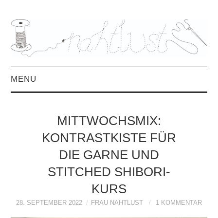
MENU
HOME
MITTWOCHSMIX:
ÜBER MICH
KONTRASTKISTE FÜR
DIE GARNE UND
MITTWOCHSMIX &
STITCHED SHIBORI-
INTERVIEWS
KURS
FREEBOOKS &
28. SEPTEMBER 2022
FRAU NAHTLUST
1 KOMMENTAR