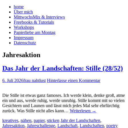
home
Über mich
MittwochsMix & Interviews
Freebooks & Tutorials
Workshops
Papierliebe am Montag
Impressum
Datenschutz
Jahresaktion
Das Jahr der Landschaften: Stille (28/52)
6. Juli 2026
frau nahtlust
Hinterlasse einen Kommentar
Die Stille ist etwas ganz famoses. Ich werde klein, denke groß, atme
ein und aus, werde ruhig, werde unruhig. Stille kommt mit so vielen
Gesichtern und Launen und lässt mich jedes Mal sehr ehrfürchtig
zurück. Was Stille nicht alles kann…
Weiterlesen
→
kreatives
,
nähen
,
papier
,
sticken
Jahr der Landschaften
,
Jahresaktion
,
Jahreschallenge
,
Landschaft
,
Landschaften
,
poetry