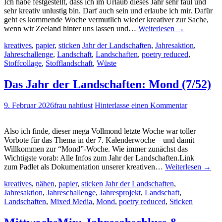
Ich habe festgestellt, dass ich im Urlaub dieses Jahr sehr faul und
sehr kreativ unlustig bin. Darf auch sein und erlaube ich mir. Dafür
geht es kommende Woche vermutlich wieder kreativer zur Sache,
wenn wir Zeeland hinter uns lassen und…
Weiterlesen
→
kreatives
,
papier
,
sticken
Jahr der Landschaften
,
Jahresaktion
,
Jahreschallenge
,
Landschaft
,
Landschaften
,
poetry reduced
,
Stoffcollage
,
Stofflandschaft
,
Wüste
Das Jahr der Landschaften: Mond (7/52)
9. Februar 2026
frau nahtlust
Hinterlasse einen Kommentar
Also ich finde, dieser mega Vollmond letzte Woche war toller
Vorbote für das Thema in der 7. Kalenderwoche – und damit
Willkommen zur “Mond”-Woche. Wie immer zunächst das
Wichtigste vorab: Alle Infos zum Jahr der Landschaften.Link
zum Padlet als Dokumentation unserer kreativen…
Weiterlesen
→
kreatives
,
nähen
,
papier
,
sticken
Jahr der Landschaften
,
Jahresaktion
,
Jahreschallenge
,
Jahresprojekt
,
Landschaft
,
Landschaften
,
Mixed Media
,
Mond
,
poetry reduced
,
Sticken