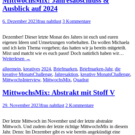
MittwochsMix: Jahresabschluss &
Ausblick auf 2024
6. Dezember 2023
frau nahtlust
3 Kommentare
Dezember! Dieser letzte Monat des Jahres ist euch und euren
eigenen Ideen und Umsetzungen vorbehalten. Da wollen Michaela
und ich kein Thema vorgeben; das hatten wir ja bereits mitgeteilt.
Mixt und matcht wie es euch passt! Doch natürlich haben wir…
Weiterlesen
→
allgemein
,
kreatives
2024
,
Briefmarken
,
Briefmarken-Jahr
,
die
kreative MonatsChallenge
,
Jahresaktion
,
kreative MonatsChallenge
,
MittwochsInterview
,
MittwochsMix
,
Quadrat
MittwochsMix: Abstrakt mit Stoff V
29. November 2023
frau nahtlust
2 Kommentare
Der letzte Mittwoch im November und der letzte abstrakte
Mittwoch. Und zudem der letzte richtige MittwochsMix in diesem
Jahr. Denn: Im Dezember gibt es wie bereits angekündigt eine