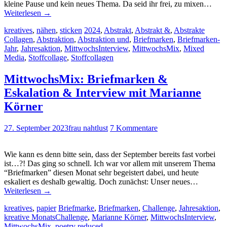
kleine Pause und kein neues Thema. Da seid ihr frei, zu mixen…
Weiterlesen
→
kreatives
,
nähen
,
sticken
2024
,
Abstrakt
,
Abstrakt &
,
Abstrakte
Collagen
,
Abstraktion
,
Abstraktion und
,
Briefmarken
,
Briefmarken-
Jahr
,
Jahresaktion
,
MittwochsInterview
,
MittwochsMix
,
Mixed
Media
,
Stoffcollage
,
Stoffcollagen
MittwochsMix: Briefmarken &
Eskalation & Interview mit Marianne
Körner
27. September 2023
frau nahtlust
7 Kommentare
Wie kann es denn bitte sein, dass der September bereits fast vorbei
ist…?! Das ging so schnell. Ich war vor allem mit unserem Thema
“Briefmarken” diesen Monat sehr begeistert dabei, und heute
eskaliert es deshalb gewaltig. Doch zunächst: Unser neues…
Weiterlesen
→
kreatives
,
papier
Briefmarke
,
Briefmarken
,
Challenge
,
Jahresaktion
,
kreative MonatsChallenge
,
Marianne Körner
,
MittwochsInterview
,
MittwochsMix
,
poetry reduced