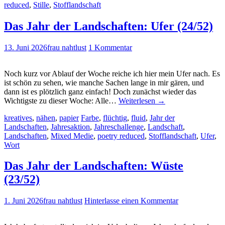
reduced
,
Stille
,
Stofflandschaft
Das Jahr der Landschaften: Ufer (24/52)
13. Juni 2026
frau nahtlust
1 Kommentar
Noch kurz vor Ablauf der Woche reiche ich hier mein Ufer nach. Es
ist schön zu sehen, wie manche Sachen lange in mir gären, und
dann ist es plötzlich ganz einfach! Doch zunächst wieder das
Wichtigste zu dieser Woche: Alle…
Weiterlesen
→
kreatives
,
nähen
,
papier
Farbe
,
flüchtig
,
fluid
,
Jahr der
Landschaften
,
Jahresaktion
,
Jahreschallenge
,
Landschaft
,
Landschaften
,
Mixed Medie
,
poetry reduced
,
Stofflandschaft
,
Ufer
,
Wort
Das Jahr der Landschaften: Wüste
(23/52)
1. Juni 2026
frau nahtlust
Hinterlasse einen Kommentar