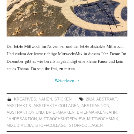
TUTORIALS
WORKSHOPS
PAPIERLIEBE AM
Der letzte Mittwoch im November und der letzte abstrakte Mittwoch.
MONTAG
Und zudem der letzte richtige MittwochsMix in diesem Jahr. Denn: Im
Dezember gibt es wie bereits angekündigt eine kleine Pause und kein
IMPRESSUM
neues Thema. Da seid ihr frei, zu mixen…
Weiterlesen
→
DATENSCHUTZ
KREATIVES
,
NÄHEN
,
STICKEN
2024
,
ABSTRAKT
,
ABSTRAKT &
,
ABSTRAKTE COLLAGEN
,
ABSTRAKTION
,
ABSTRAKTION UND
,
BRIEFMARKEN
,
BRIEFMARKEN-JAHR
,
JAHRESAKTION
,
MITTWOCHSINTERVIEW
,
MITTWOCHSMIX
,
MIXED MEDIA
,
STOFFCOLLAGE
,
STOFFCOLLAGEN