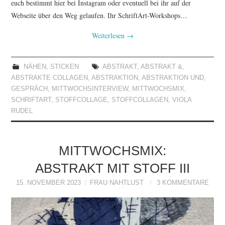
euch bestimmt hier bei Instagram oder eventuell bei ihr auf der
Webseite über den Weg gelaufen. Ihr SchriftArt-Workshops…
Weiterlesen
→
NÄHEN
,
STICKEN
ABSTRAKT
,
ABSTRAKT &
,
ABSTRAKTE COLLAGEN
,
ABSTRAKTION
,
ABSTRAKTION UND
,
GESPRÄCH
,
MITTWOCHSINTERVIEW
,
MITTWOCHSMIX
,
SCHRIFTART
,
STOFFCOLLAGE
,
STOFFCOLLAGEN
,
VIOLA
RUDEL
MITTWOCHSMIX:
ABSTRAKT MIT STOFF III
15. NOVEMBER 2023
FRAU NAHTLUST
3 KOMMENTARE