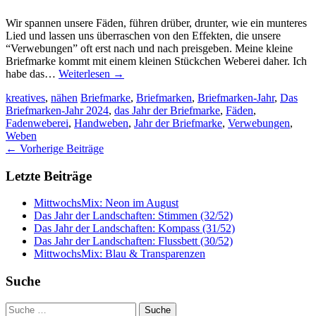
Wir spannen unsere Fäden, führen drüber, drunter, wie ein munteres
Lied und lassen uns überraschen von den Effekten, die unsere
“Verwebungen” oft erst nach und nach preisgeben. Meine kleine
Briefmarke kommt mit einem kleinen Stückchen Weberei daher. Ich
habe das…
Weiterlesen
→
kreatives
,
nähen
Briefmarke
,
Briefmarken
,
Briefmarken-Jahr
,
Das
Briefmarken-Jahr 2024
,
das Jahr der Briefmarke
,
Fäden
,
Fadenweberei
,
Handweben
,
Jahr der Briefmarke
,
Verwebungen
,
Weben
Artikel-
←
Vorherige Beiträge
Navigation
Letzte Beiträge
MittwochsMix: Neon im August
Das Jahr der Landschaften: Stimmen (32/52)
Das Jahr der Landschaften: Kompass (31/52)
Das Jahr der Landschaften: Flussbett (30/52)
MittwochsMix: Blau & Transparenzen
Suche
Suche