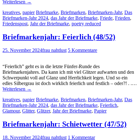
Weiterlesen
→
kreatives
,
papier
Briefmarke
,
Briefmarken
,
Briefmarken-Jahr
,
Das
Briefmarken-Jahr 2024
,
das Jahr der Briefmarke
,
Friede
,
Frieden
,
Friedenspost
,
Jahr der Briefmarke
,
poetry reduced
Briefmarkenjahr: Feierlich (48/52)
25. November 2024
frau nahtlust
5 Kommentare
“Feierlich” geht es in die letzte Fünfer-Runde des
Briefmarkenjahres. Da kann ich mit viel Glitzer aufwarten und den
Schwerpunkt voll auf Glanz und Herrlichkeit legen. Und so ein
edles Silbergrau ist doch wirklich feierlich und festlich – oder?! . .…
Weiterlesen
→
kreatives
,
papier
Briefmarke
,
Briefmarken
,
Briefmarken-Jahr
,
Das
Briefmarken-Jahr 2024
,
das Jahr der Briefmarke
,
Feierlich
,
Glamour
,
Glitter
,
Glitzer
,
Jahr der Briefmarke
,
Papier
Briefmarkenjahr: Schietwetter (47/52)
18. November 2024
frau nahtlust
1 Kommentar