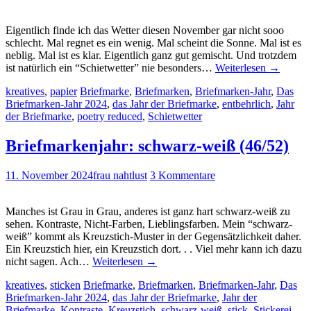
Eigentlich finde ich das Wetter diesen November gar nicht sooo
schlecht. Mal regnet es ein wenig. Mal scheint die Sonne. Mal ist es
neblig. Mal ist es klar. Eigentlich ganz gut gemischt. Und trotzdem
ist natürlich ein “Schietwetter” nie besonders…
Weiterlesen
→
kreatives
,
papier
Briefmarke
,
Briefmarken
,
Briefmarken-Jahr
,
Das
Briefmarken-Jahr 2024
,
das Jahr der Briefmarke
,
entbehrlich
,
Jahr
der Briefmarke
,
poetry reduced
,
Schietwetter
Briefmarkenjahr: schwarz-weiß (46/52)
11. November 2024
frau nahtlust
3 Kommentare
Manches ist Grau in Grau, anderes ist ganz hart schwarz-weiß zu
sehen. Kontraste, Nicht-Farben, Lieblingsfarben. Mein “schwarz-
weiß” kommt als Kreuzstich-Muster in der Gegensätzlichkeit daher.
Ein Kreuzstich hier, ein Kreuzstich dort. . . Viel mehr kann ich dazu
nicht sagen. Ach…
Weiterlesen
→
kreatives
,
sticken
Briefmarke
,
Briefmarken
,
Briefmarken-Jahr
,
Das
Briefmarken-Jahr 2024
,
das Jahr der Briefmarke
,
Jahr der
Briefmarke
,
Kontraste
,
Kreuzstich
,
schwarz-weiß
,
stick
,
Stickerei