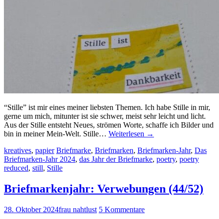
“Stille” ist mir eines meiner liebsten Themen. Ich habe Stille in mir,
gerne um mich, mitunter ist sie schwer, meist sehr leicht und licht.
Aus der Stille entsteht Neues, strömen Worte, schaffe ich Bilder und
bin in meiner Mein-Welt. Stille…
Weiterlesen
→
kreatives
,
papier
Briefmarke
,
Briefmarken
,
Briefmarken-Jahr
,
Das
Briefmarken-Jahr 2024
,
das Jahr der Briefmarke
,
poetry
,
poetry
reduced
,
still
,
Stille
Briefmarkenjahr: Verwebungen (44/52)
28. Oktober 2024
frau nahtlust
5 Kommentare