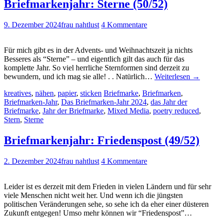
Briefmarkenjahr: Sterne (50/52)
9. Dezember 2024
frau nahtlust
4 Kommentare
Für mich gibt es in der Advents- und Weihnachtszeit ja nichts
Besseres als “Sterne” – und eigentlich gilt das auch für das
komplette Jahr. So viel herrliche Sternformen sind derzeit zu
bewundern, und ich mag sie alle! . . Natürlich…
Weiterlesen
→
kreatives
,
nähen
,
papier
,
sticken
Briefmarke
,
Briefmarken
,
Briefmarken-Jahr
,
Das Briefmarken-Jahr 2024
,
das Jahr der
Briefmarke
,
Jahr der Briefmarke
,
Mixed Media
,
poetry reduced
,
Stern
,
Sterne
Briefmarkenjahr: Friedenspost (49/52)
2. Dezember 2024
frau nahtlust
4 Kommentare
Leider ist es derzeit mit dem Frieden in vielen Ländern und für sehr
viele Menschen nicht weit her. Und wenn ich die jüngsten
politischen Veränderungen sehe, so sehe ich da eher einer düsteren
Zukunft entgegen! Umso mehr können wir “Friedenspost”…