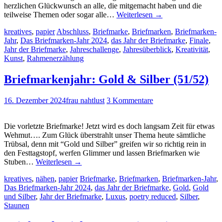
herzlichen Glückwunsch an alle, die mitgemacht haben und die
teilweise Themen oder sogar alle…
Weiterlesen
→
kreatives
,
papier
Abschluss
,
Briefmarke
,
Briefmarken
,
Briefmarken-
Jahr
,
Das Briefmarken-Jahr 2024
,
das Jahr der Briefmarke
,
Finale
,
Jahr der Briefmarke
,
Jahreschallenge
,
Jahresüberblick
,
Kreativität
,
Kunst
,
Rahmenerzählung
Briefmarkenjahr: Gold & Silber (51/52)
16. Dezember 2024
frau nahtlust
3 Kommentare
Die vorletzte Briefmarke! Jetzt wird es doch langsam Zeit für etwas
Wehmut…. Zum Glück überstrahlt unser Thema heute sämtliche
Trübsal, denn mit “Gold und Silber” greifen wir so richtig rein in
den Festtagstopf, werfen Glimmer und lassen Briefmarken wie
Stuben…
Weiterlesen
→
kreatives
,
nähen
,
papier
Briefmarke
,
Briefmarken
,
Briefmarken-Jahr
,
Das Briefmarken-Jahr 2024
,
das Jahr der Briefmarke
,
Gold
,
Gold
und Silber
,
Jahr der Briefmarke
,
Luxus
,
poetry reduced
,
Silber
,
Staunen