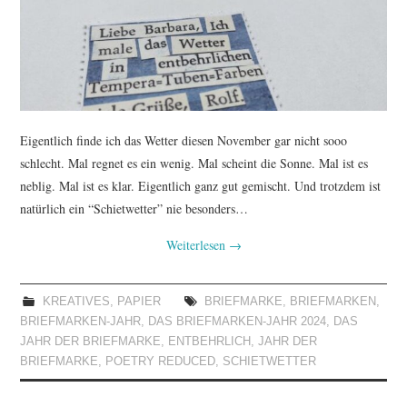
TUTORIALS
WORKSHOPS
PAPIERLIEBE AM
Eigentlich finde ich das Wetter diesen November gar nicht sooo
MONTAG
schlecht. Mal regnet es ein wenig. Mal scheint die Sonne. Mal ist es
neblig. Mal ist es klar. Eigentlich ganz gut gemischt. Und trotzdem ist
IMPRESSUM
natürlich ein “Schietwetter” nie besonders…
Weiterlesen
→
DATENSCHUTZ
KREATIVES
,
PAPIER
BRIEFMARKE
,
BRIEFMARKEN
,
BRIEFMARKEN-JAHR
,
DAS BRIEFMARKEN-JAHR 2024
,
DAS
JAHR DER BRIEFMARKE
,
ENTBEHRLICH
,
JAHR DER
BRIEFMARKE
,
POETRY REDUCED
,
SCHIETWETTER