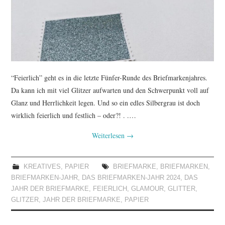
TUTORIALS
WORKSHOPS
PAPIERLIEBE AM
“Feierlich” geht es in die letzte Fünfer-Runde des Briefmarkenjahres.
MONTAG
Da kann ich mit viel Glitzer aufwarten und den Schwerpunkt voll auf
Glanz und Herrlichkeit legen. Und so ein edles Silbergrau ist doch
IMPRESSUM
wirklich feierlich und festlich – oder?! . .…
Weiterlesen
→
DATENSCHUTZ
KREATIVES
,
PAPIER
BRIEFMARKE
,
BRIEFMARKEN
,
BRIEFMARKEN-JAHR
,
DAS BRIEFMARKEN-JAHR 2024
,
DAS
JAHR DER BRIEFMARKE
,
FEIERLICH
,
GLAMOUR
,
GLITTER
,
GLITZER
,
JAHR DER BRIEFMARKE
,
PAPIER