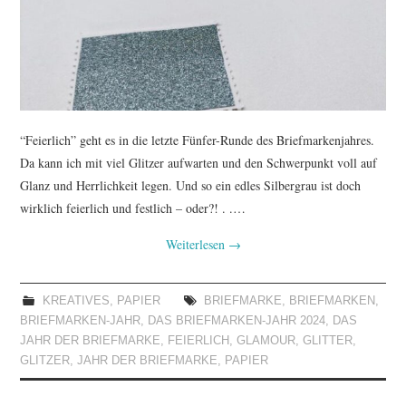
TUTORIALS
WORKSHOPS
PAPIERLIEBE AM
“Feierlich” geht es in die letzte Fünfer-Runde des Briefmarkenjahres.
MONTAG
Da kann ich mit viel Glitzer aufwarten und den Schwerpunkt voll auf
Glanz und Herrlichkeit legen. Und so ein edles Silbergrau ist doch
IMPRESSUM
wirklich feierlich und festlich – oder?! . .…
Weiterlesen
→
DATENSCHUTZ
KREATIVES
,
PAPIER
BRIEFMARKE
,
BRIEFMARKEN
,
BRIEFMARKEN-JAHR
,
DAS BRIEFMARKEN-JAHR 2024
,
DAS
JAHR DER BRIEFMARKE
,
FEIERLICH
,
GLAMOUR
,
GLITTER
,
GLITZER
,
JAHR DER BRIEFMARKE
,
PAPIER