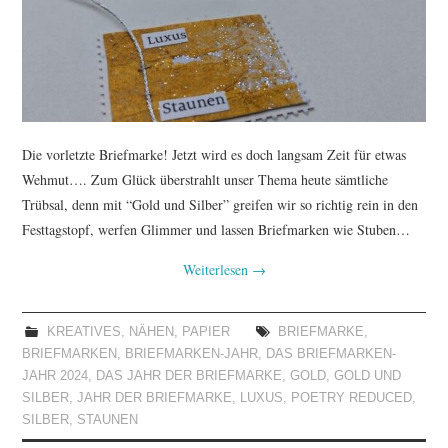
TUTORIALS
WORKSHOPS
PAPIERLIEBE AM
Die vorletzte Briefmarke! Jetzt wird es doch langsam Zeit für etwas
MONTAG
Wehmut…. Zum Glück überstrahlt unser Thema heute sämtliche
Trübsal, denn mit “Gold und Silber” greifen wir so richtig rein in den
IMPRESSUM
Festtagstopf, werfen Glimmer und lassen Briefmarken wie Stuben…
Weiterlesen
→
DATENSCHUTZ
KREATIVES
,
NÄHEN
,
PAPIER
BRIEFMARKE
,
BRIEFMARKEN
,
BRIEFMARKEN-JAHR
,
DAS BRIEFMARKEN-
JAHR 2024
,
DAS JAHR DER BRIEFMARKE
,
GOLD
,
GOLD UND
SILBER
,
JAHR DER BRIEFMARKE
,
LUXUS
,
POETRY REDUCED
,
SILBER
,
STAUNEN