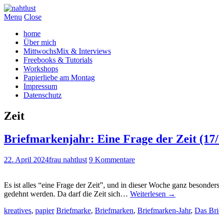
Menu
Close
home
Über mich
MittwochsMix & Interviews
Freebooks & Tutorials
Workshops
Papierliebe am Montag
Impressum
Datenschutz
Zeit
Briefmarkenjahr: Eine Frage der Zeit (17/
22. April 2024
frau nahtlust
9 Kommentare
Es ist alles “eine Frage der Zeit”, und in dieser Woche ganz besonders
gedehnt werden. Da darf die Zeit sich…
Weiterlesen
→
kreatives
,
papier
Briefmarke
,
Briefmarken
,
Briefmarken-Jahr
,
Das Bri