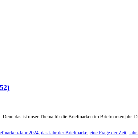
52)
. Denn das ist unser Thema für die Briefmarken im Briefmarkenjahr. Da d
efmarken-Jahr 2024
,
das Jahr der Briefmarke
,
eine Frage der Zeit
,
Jahr