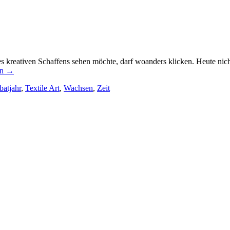
 kreativen Schaffens sehen möchte, darf woanders klicken. Heute nicht
en
→
batjahr
,
Textile Art
,
Wachsen
,
Zeit