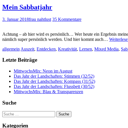
Mein Sabbatjahr
3. Januar 2018
frau nahtlust
35 Kommentare
Achtung – ab hier wird es persönlich… Wer heute ein Ergebnis meines
nämlich super persönlich werden. Und hier kommt auch…
Weiterles
allgemein
Auszeit
,
Entdecken
,
Kreativität
,
Lernen
,
Mixed Media
,
Sab
Letzte Beiträge
MittwochsMix: Neon im August
Das Jahr der Landschaften: Stimmen (32/52)
Das Jahr der Landschaften: Kompass (31/52)
Das Jahr der Landschaften: Flussbett (30/52)
MittwochsMix: Blau & Transparenzen
Suche
Suche
nach:
Kategorien