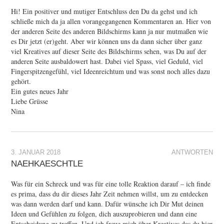
Hi! Ein positiver und mutiger Entschluss den Du da gehst und ich
schließe mich da ja allen vorangegangenen Kommentaren an. Hier von
der anderen Seite des anderen Bildschirms kann ja nur mutmaßen wie
es Dir jetzt (er)geht. Aber wir können uns da dann sicher über ganz
viel Kreatives auf dieser Seite des Bildschirms sehen, was Du auf der
anderen Seite ausbaldowert hast. Dabei viel Spass, viel Geduld, viel
Fingerspitzengefühl, viel Ideenreichtum und was sonst noch alles dazu
gehört.
Ein gutes neues Jahr
Liebe Grüsse
Nina
3. JANUAR 2018
ANTWORTEN
NAEHKAESCHTLE
Was für ein Schreck und was für eine tolle Reaktion darauf – ich finde
es prima, dass du dir dieses Jahr Zeit nehmen willst, um zu entdecken
was dann werden darf und kann. Dafür wünsche ich Dir Mut deinen
Ideen und Gefühlen zu folgen, dich auszuprobieren und dann eine
Entscheidung zu treffen. Und ich freue mich über Kreatives das du hier