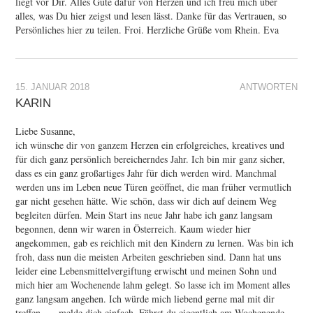
liegt vor Dir. Alles Gute dafür von Herzen und ich freu mich über
alles, was Du hier zeigst und lesen lässt. Danke für das Vertrauen, so
Persönliches hier zu teilen. Froi. Herzliche Grüße vom Rhein. Eva
15. JANUAR 2018
ANTWORTEN
KARIN
Liebe Susanne,
ich wünsche dir von ganzem Herzen ein erfolgreiches, kreatives und
für dich ganz persönlich bereicherndes Jahr. Ich bin mir ganz sicher,
dass es ein ganz großartiges Jahr für dich werden wird. Manchmal
werden uns im Leben neue Türen geöffnet, die man früher vermutlich
gar nicht gesehen hätte. Wie schön, dass wir dich auf deinem Weg
begleiten dürfen. Mein Start ins neue Jahr habe ich ganz langsam
begonnen, denn wir waren in Österreich. Kaum wieder hier
angekommen, gab es reichlich mit den Kindern zu lernen. Was bin ich
froh, dass nun die meisten Arbeiten geschrieben sind. Dann hat uns
leider eine Lebensmittelvergiftung erwischt und meinen Sohn und
mich hier am Wochenende lahm gelegt. So lasse ich im Moment alles
ganz langsam angehen. Ich würde mich liebend gerne mal mit dir
treffen …. melde dich einfach. Fährst du eigentlich am Wochenende