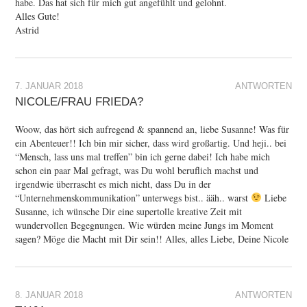
habe. Das hat sich für mich gut angefühlt und gelohnt.
Alles Gute!
Astrid
7. JANUAR 2018
ANTWORTEN
NICOLE/FRAU FRIEDA?
Woow, das hört sich aufregend & spannend an, liebe Susanne! Was für
ein Abenteuer!! Ich bin mir sicher, dass wird großartig. Und heji.. bei
“Mensch, lass uns mal treffen” bin ich gerne dabei! Ich habe mich
schon ein paar Mal gefragt, was Du wohl beruflich machst und
irgendwie überrascht es mich nicht, dass Du in der
“Unternehmenskommunikation” unterwegs bist.. ääh.. warst
Liebe
Susanne, ich wünsche Dir eine supertolle kreative Zeit mit
wundervollen Begegnungen. Wie würden meine Jungs im Moment
sagen? Möge die Macht mit Dir sein!! Alles, alles Liebe, Deine Nicole
8. JANUAR 2018
ANTWORTEN