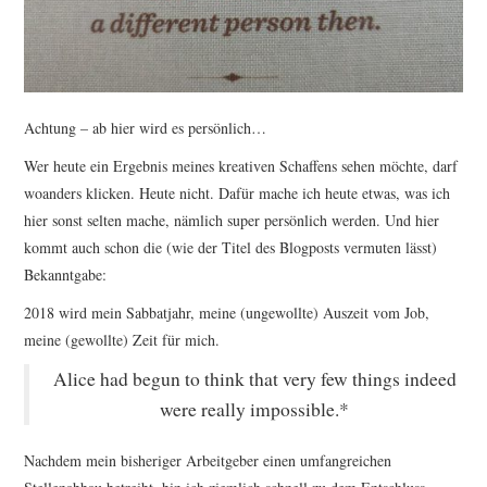
TUTORIALS
WORKSHOPS
Achtung – ab hier wird es persönlich…
PAPIERLIEBE AM
Wer heute ein Ergebnis meines kreativen Schaffens sehen möchte, darf
MONTAG
woanders klicken. Heute nicht. Dafür mache ich heute etwas, was ich
hier sonst selten mache, nämlich super persönlich werden. Und hier
IMPRESSUM
kommt auch schon die (wie der Titel des Blogposts vermuten lässt)
Bekanntgabe:
DATENSCHUTZ
2018 wird mein Sabbatjahr, meine (ungewollte) Auszeit vom Job,
meine (gewollte) Zeit für mich.
Alice had begun to think that very few things indeed
were really impossible.*
Nachdem mein bisheriger Arbeitgeber einen umfangreichen