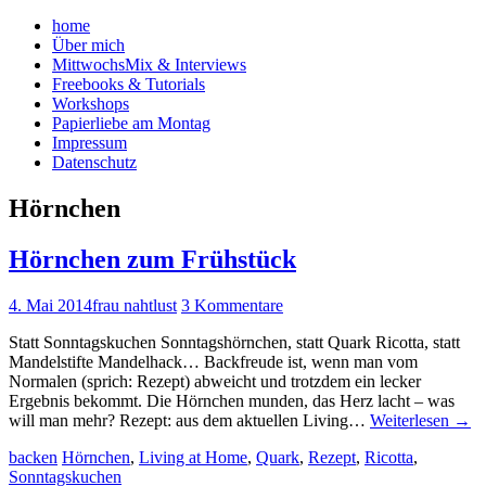
home
Über mich
MittwochsMix & Interviews
Freebooks & Tutorials
Workshops
Papierliebe am Montag
Impressum
Datenschutz
Hörnchen
Hörnchen zum Frühstück
4. Mai 2014
frau nahtlust
3 Kommentare
Statt Sonntagskuchen Sonntagshörnchen, statt Quark Ricotta, statt
Mandelstifte Mandelhack… Backfreude ist, wenn man vom
Normalen (sprich: Rezept) abweicht und trotzdem ein lecker
Ergebnis bekommt. Die Hörnchen munden, das Herz lacht – was
will man mehr? Rezept: aus dem aktuellen Living…
Weiterlesen
→
backen
Hörnchen
,
Living at Home
,
Quark
,
Rezept
,
Ricotta
,
Sonntagskuchen