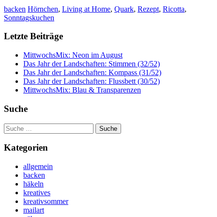
backen
Hörnchen
,
Living at Home
,
Quark
,
Rezept
,
Ricotta
,
Sonntagskuchen
Letzte Beiträge
MittwochsMix: Neon im August
Das Jahr der Landschaften: Stimmen (32/52)
Das Jahr der Landschaften: Kompass (31/52)
Das Jahr der Landschaften: Flussbett (30/52)
MittwochsMix: Blau & Transparenzen
Suche
Suche
nach:
Kategorien
allgemein
backen
häkeln
kreatives
kreativsommer
mailart