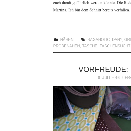
euch damit gefährlich werden könnte. Die Re
Martina. Ich bin dem Schnitt bereits verfall
NÄHEN
BAGAHOLIC
,
DANY
,
GR
PROBENÄHEN
,
TASCHE
,
TASCHENSUCHT
VORFREUDE:
8. JULI 2016
FR