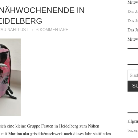
Mittw
 NÄHWOCHENENDE IN
Das J
EIDELBERG
Das J
Das J
RAU NAHTLUST
6 KOMMENTARE
Mittw
Suche
nach:
allge
sich eine kleine Gruppe Frauen in Heidelberg zum Nähen
backe
mit Martina aka griselda/machwerk auch dieses Jahr stattfinden