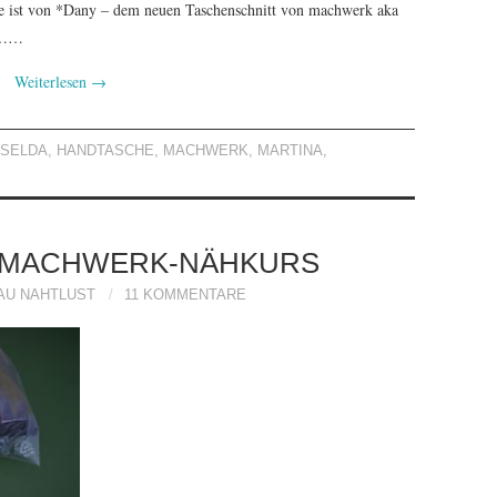
de ist von *Dany – dem neuen Taschenschnitt von machwerk aka
en……
Weiterlesen
→
ISELDA
,
HANDTASCHE
,
MACHWERK
,
MARTINA
,
 MACHWERK-NÄHKURS
AU NAHTLUST
11 KOMMENTARE