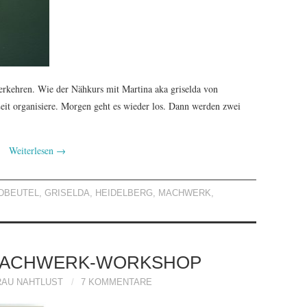
erkehren. Wie der Nähkurs mit Martina aka griselda von
Zeit organisiere. Morgen geht es wieder los. Dann werden zwei
Weiterlesen
→
DBEUTEL
,
GRISELDA
,
HEIDELBERG
,
MACHWERK
,
 MACHWERK-WORKSHOP
RAU NAHTLUST
7 KOMMENTARE