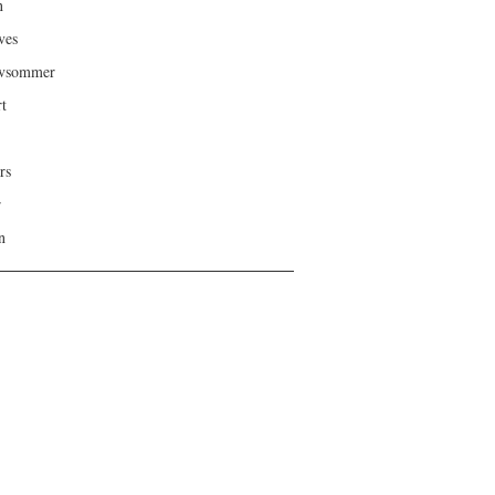
n
ves
ivsommer
rt
rs
r
n