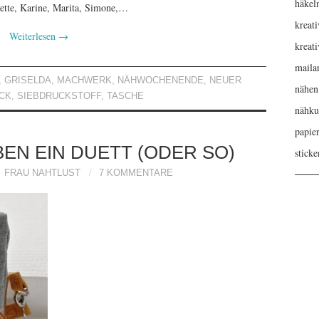
häkel
nette, Karine, Marita, Simone,…
kreati
Weiterlesen
→
kreat
maila
,
GRISELDA
,
MACHWERK
,
NÄHWOCHENENDE
,
NEUER
nähen
CK
,
SIEBDRUCKSTOFF
,
TASCHE
nähku
papie
BEN EIN DUETT (ODER SO)
sticke
FRAU NAHTLUST
7 KOMMENTARE