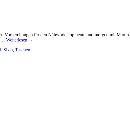
 in den Vorbereitungen für den Nähworkshop heute und morgen mit Mart
as,…
Weiterlesen
→
i
,
Sixta
,
Taschen