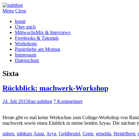
Menu
Close
home
Über mich
MittwochsMix & Interviews
Freebooks & Tutorials
Workshops
Papierliebe am Montag
Impressum
Datenschutz
Sixta
Rückblick: machwerk-Workshop
24. Juli 2015
frau nahtlust
7 Kommentare
Heute gibt es mal keine Werkschau zum Collage-Workshop von Rande
machwerk sowie einen Einblick in meine beiden Aryas. Die nächst
nähen
,
nähkurs
Anna
,
Arya
,
Geldbeutel
,
Grete
,
griselda
,
Heidelberg
,