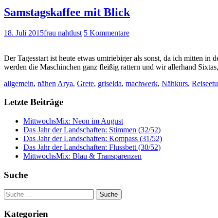
Samstagskaffee mit Blick
18. Juli 2015
frau nahtlust
5 Kommentare
Der Tagesstart ist heute etwas umtriebiger als sonst, da ich mitten
werden die Maschinchen ganz fleißig rattern und wir allerhand Sixt
allgemein
,
nähen
Arya
,
Grete
,
griselda
,
machwerk
,
Nähkurs
,
Reiseetu
Letzte Beiträge
MittwochsMix: Neon im August
Das Jahr der Landschaften: Stimmen (32/52)
Das Jahr der Landschaften: Kompass (31/52)
Das Jahr der Landschaften: Flussbett (30/52)
MittwochsMix: Blau & Transparenzen
Suche
Suche
nach:
Kategorien