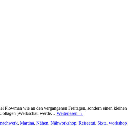
l Plowman wie an den vergangenen Freitagen, sondern einen kleinen 
e (Collagen-)Werkschau werde…
Weiterlesen
→
machwerk
,
Martina
,
Nähen
,
Nähworkshop
,
Reiseetui
,
Sixta
,
workshop