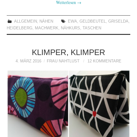
Weiterlesen
→
ALLGEMEIN
,
NÄHEN
EWA
,
GELDBEUTEL
,
GRISELDA
,
HEIDELBERG
,
MACHWERK
,
NÄHKURS
,
TASCHEN
KLIMPER, KLIMPER
4. MÄRZ 2016
FRAU NAHTLUST
12 KOMMENTARE