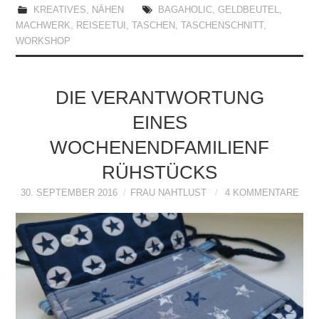
KREATIVES
,
NÄHEN
BAGAHOLIC
,
GELDBEUTEL
,
MACHWERK
,
REISEETUI
,
TASCHEN
,
TASCHENSCHNITT
,
WORKSHOP
DIE VERANTWORTUNG
EINES
WOCHENENDFAMILIENF
RÜHSTÜCKS
30. SEPTEMBER 2016
FRAU NAHTLUST
4 KOMMENTARE