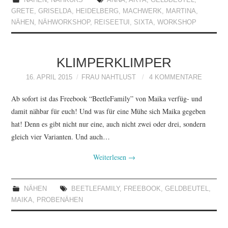
NÄHEN
,
NÄHKURS
ANNA
,
ARYA
,
GELDBEUTEL
,
GRETE
,
GRISELDA
,
HEIDELBERG
,
MACHWERK
,
MARTINA
,
NÄHEN
,
NÄHWORKSHOP
,
REISEETUI
,
SIXTA
,
WORKSHOP
KLIMPERKLIMPER
16. APRIL 2015
FRAU NAHTLUST
4 KOMMENTARE
Ab sofort ist das Freebook “BeetleFamily” von Maika verfüg- und
damit nähbar für euch! Und was für eine Mühe sich Maika gegeben
hat! Denn es gibt nicht nur eine, auch nicht zwei oder drei, sondern
gleich vier Varianten. Und auch…
Weiterlesen
→
NÄHEN
BEETLEFAMILY
,
FREEBOOK
,
GELDBEUTEL
,
MAIKA
,
PROBENÄHEN