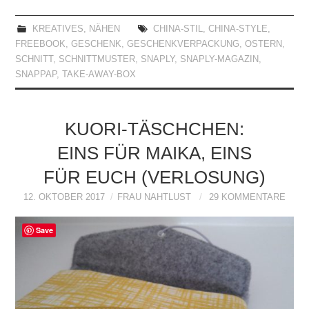
KREATIVES
,
NÄHEN
CHINA-STIL
,
CHINA-STYLE
,
FREEBOOK
,
GESCHENK
,
GESCHENKVERPACKUNG
,
OSTERN
,
SCHNITT
,
SCHNITTMUSTER
,
SNAPLY
,
SNAPLY-MAGAZIN
,
SNAPPAP
,
TAKE-AWAY-BOX
KUORI-TÄSCHCHEN:
EINS FÜR MAIKA, EINS
FÜR EUCH (VERLOSUNG)
12. OKTOBER 2017
FRAU NAHTLUST
29 KOMMENTARE
Save