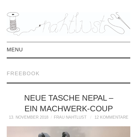
MENU
HOME
FREEBOOK
ÜBER MICH
MITTWOCHSMIX &
NEUE TASCHE NEPAL –
EIN MACHWERK-COUP
INTERVIEWS
13. NOVEMBER 2018
FRAU NAHTLUST
12 KOMMENTARE
FREEBOOKS &