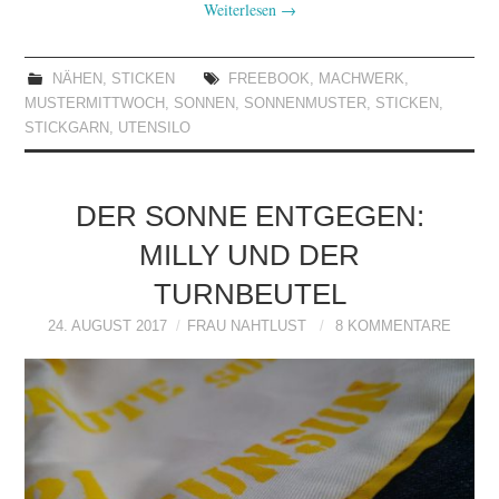
Weiterlesen
→
NÄHEN
,
STICKEN
FREEBOOK
,
MACHWERK
,
MUSTERMITTWOCH
,
SONNEN
,
SONNENMUSTER
,
STICKEN
,
STICKGARN
,
UTENSILO
DER SONNE ENTGEGEN:
MILLY UND DER
TURNBEUTEL
24. AUGUST 2017
FRAU NAHTLUST
8 KOMMENTARE