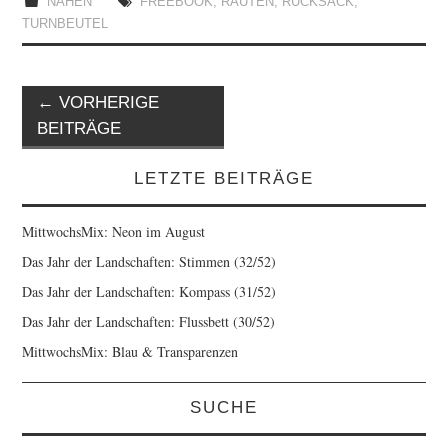
NÄHEN
FREEBOOK
,
RAUTEN
,
RUCKSACK
,
TURNBEUTEL
Artikel-
←
VORHERIGE
Navigation
BEITRÄGE
LETZTE BEITRÄGE
MittwochsMix: Neon im August
Das Jahr der Landschaften: Stimmen (32/52)
Das Jahr der Landschaften: Kompass (31/52)
Das Jahr der Landschaften: Flussbett (30/52)
MittwochsMix: Blau & Transparenzen
SUCHE