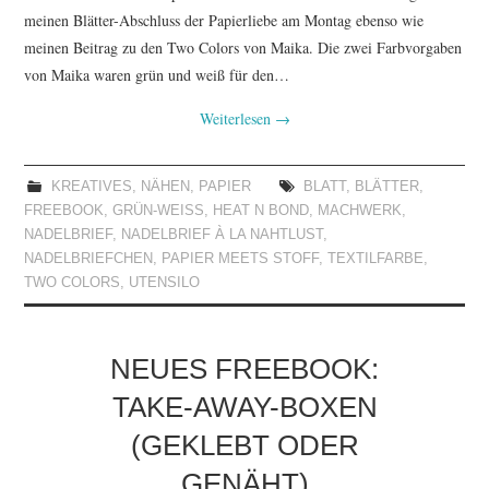
meinen Blätter-Abschluss der Papierliebe am Montag ebenso wie
meinen Beitrag zu den Two Colors von Maika. Die zwei Farbvorgaben
von Maika waren grün und weiß für den…
Weiterlesen
→
KREATIVES
,
NÄHEN
,
PAPIER
BLATT
,
BLÄTTER
,
FREEBOOK
,
GRÜN-WEISS
,
HEAT N BOND
,
MACHWERK
,
NADELBRIEF
,
NADELBRIEF À LA NAHTLUST
,
NADELBRIEFCHEN
,
PAPIER MEETS STOFF
,
TEXTILFARBE
,
TWO COLORS
,
UTENSILO
NEUES FREEBOOK:
TAKE-AWAY-BOXEN
(GEKLEBT ODER
GENÄHT)