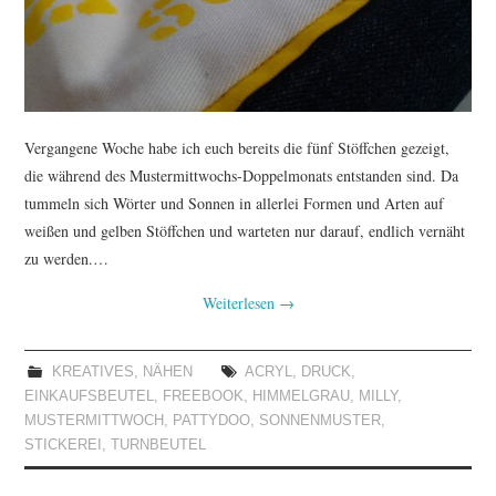
Vergangene Woche habe ich euch bereits die fünf Stöffchen gezeigt,
die während des Mustermittwochs-Doppelmonats entstanden sind. Da
tummeln sich Wörter und Sonnen in allerlei Formen und Arten auf
weißen und gelben Stöffchen und warteten nur darauf, endlich vernäht
zu werden.…
Weiterlesen
→
KREATIVES
,
NÄHEN
ACRYL
,
DRUCK
,
EINKAUFSBEUTEL
,
FREEBOOK
,
HIMMELGRAU
,
MILLY
,
MUSTERMITTWOCH
,
PATTYDOO
,
SONNENMUSTER
,
STICKEREI
,
TURNBEUTEL