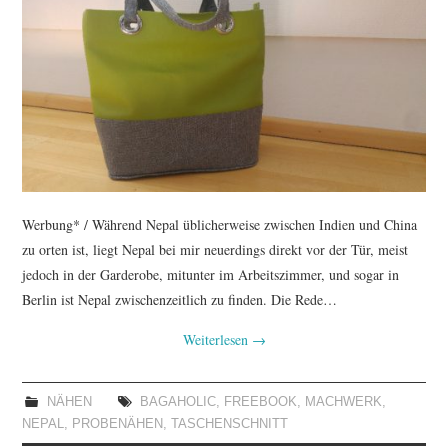
TUTORIALS
WORKSHOPS
PAPIERLIEBE AM
MONTAG
IMPRESSUM
Werbung* / Während Nepal üblicherweise zwischen Indien und China
zu orten ist, liegt Nepal bei mir neuerdings direkt vor der Tür, meist
DATENSCHUTZ
jedoch in der Garderobe, mitunter im Arbeitszimmer, und sogar in
Berlin ist Nepal zwischenzeitlich zu finden. Die Rede…
Weiterlesen
→
NÄHEN
BAGAHOLIC
,
FREEBOOK
,
MACHWERK
,
NEPAL
,
PROBENÄHEN
,
TASCHENSCHNITT