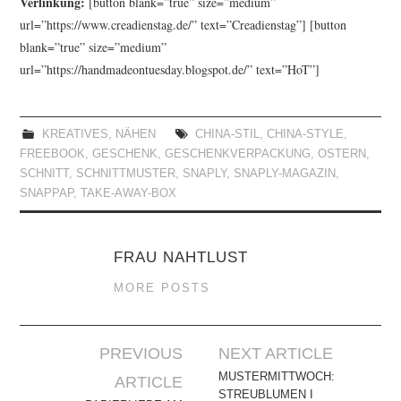
Verlinkung:
[button blank=”true” size=”medium”
url=”https://www.creadienstag.de/” text=”Creadienstag”] [button
blank=”true” size=”medium”
url=”https://handmadeontuesday.blogspot.de/” text=”HoT”]
KREATIVES
,
NÄHEN
CHINA-STIL
,
CHINA-STYLE
,
FREEBOOK
,
GESCHENK
,
GESCHENKVERPACKUNG
,
OSTERN
,
SCHNITT
,
SCHNITTMUSTER
,
SNAPLY
,
SNAPLY-MAGAZIN
,
SNAPPAP
,
TAKE-AWAY-BOX
FRAU NAHTLUST
MORE POSTS
Artikel-
PREVIOUS
NEXT ARTICLE
Navigation
MUSTERMITTWOCH:
ARTICLE
STREUBLUMEN I