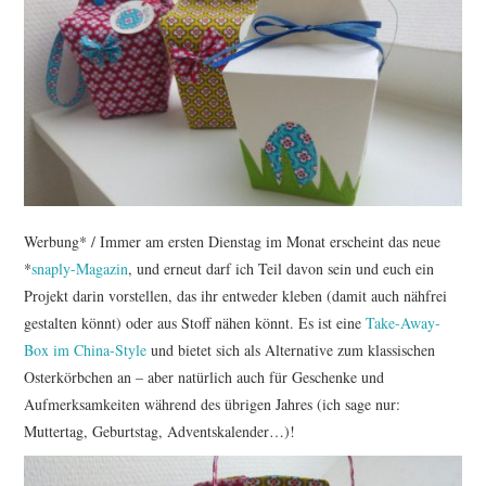
TUTORIALS
WORKSHOPS
PAPIERLIEBE AM
MONTAG
IMPRESSUM
Werbung* / Immer am ersten Dienstag im Monat erscheint das neue
*
snaply-Magazin
, und erneut darf ich Teil davon sein und euch ein
DATENSCHUTZ
Projekt darin vorstellen, das ihr entweder kleben (damit auch nähfrei
gestalten könnt) oder aus Stoff nähen könnt. Es ist eine
Take-Away-
Box im China-Style
und bietet sich als Alternative zum klassischen
Osterkörbchen an – aber natürlich auch für Geschenke und
Aufmerksamkeiten während des übrigen Jahres (ich sage nur:
Muttertag, Geburtstag, Adventskalender…)!