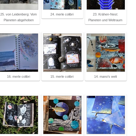
25. von Leidenberg: Vom
24. merle colibri
23. Krähen-Nest:
Planeten abgehoben
Planeten und Weltraum
16. merle colibri
15. merle colibri
14. mano's welt