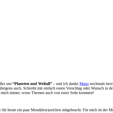
alles um
“Planeten und Weltall”
– und ich danke
Mano
nochmals herzli
rigens auch. Schreibt mir einfach euren Vorschlag oder Wunsch in den
eue mich immer, wenn Themen auch von eurer Seite kommen!
 für heute ein paar Mond(lese)zeichen mitgebracht. Für mich ist der 