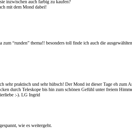
sie inzwischen auch farbig zu kaufen?
 auch mit dem Mond dabei!
ima zum “runden” thema!! besonders toll finde ich auch die ausgewählten
ich sehr praktisch und sehr hübsch! Der Mond ist dieser Tage eh zum A
ken durch Teleskope bis hin zum schönen Gefühl unter freiem Himmel z
ierliebe :-). LG Ingrid
gespannt, wie es weitergeht.