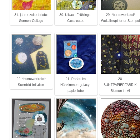
31. jahreszeitenbriefe:
30. Ulkau : Frühlings-
29. *buntewerkelei*
Sonnen-Collage
Gestreutes
Weltallinspirierter Stempel
22. *buntewerkelei*
21. Radau im
20.
Sternbild-Initialien
Nähzimmer: galaxy-
BUNTPAPIERFABRIK:
papierliebe
Blumen im All