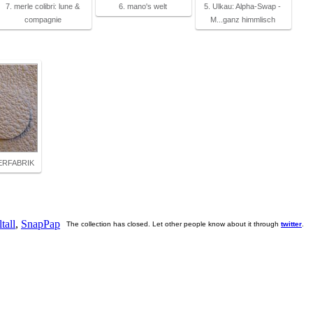
7. merle colibri: lune &
6. mano's welt
5. Ulkau: Alpha-Swap -
compagnie
M...ganz himmlisch
ERFABRIK
tall
,
SnapPap
The collection has closed. Let other people know about it through
twitter
.