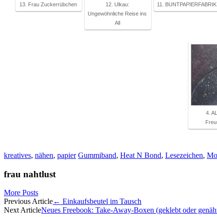
13. Frau Zuckerrübchen
12. Ulkau:
11. BUNTPAPIERFABRIK
Ungewöhnliche Reise ins
All
4. AL
Freu
kreatives
,
nähen
,
papier
Gummiband
,
Heat N Bond
,
Lesezeichen
,
Mo
frau nahtlust
More Posts
Artikel-
Previous Article
←
Einkaufsbeutel im Tausch
Next Article
Neues Freebook: Take-Away-Boxen (geklebt oder genäh
Navigation