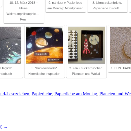
10. 12. März 2018 –
9. nahtlust » Papierliebe
8. jahreszeitenbriefe:
kleine
am Montag: Mondphasen
Papierliebe zu dritt...
Weltraumphilosophie… |
Fear
Ltäglich:
3. *buntewerkelei*
2. Frau Zuckerrübchen:
1. BUNTPAPI
ndebuch
Himmlische Inspiration
Planeten und Weltall
nd-Lesezeichen
,
Papierliebe
,
Papierliebe am Montag
,
Planeten und Wel
t)
→