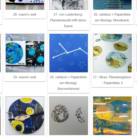
28. mano's welt
27. von Leidenberg:
26. nahtlust » Papierliebe
Planetenteufel trifft dicke
am Montag: Mondkarte
Dame
19. mano's welt
18. nahtlust » Papierliebe
17. Ulkau: Planetengeburt
am Montag:
- Papierliebe 3
Sternenhimmel