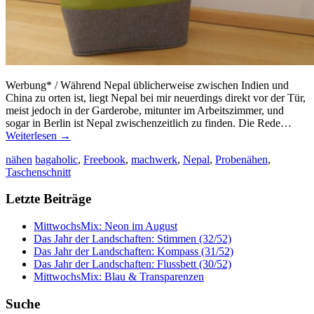
Werbung* / Während Nepal üblicherweise zwischen Indien und
China zu orten ist, liegt Nepal bei mir neuerdings direkt vor der Tür,
meist jedoch in der Garderobe, mitunter im Arbeitszimmer, und
sogar in Berlin ist Nepal zwischenzeitlich zu finden. Die Rede…
Weiterlesen
→
nähen
bagaholic
,
Freebook
,
machwerk
,
Nepal
,
Probenähen
,
Taschenschnitt
Letzte Beiträge
MittwochsMix: Neon im August
Das Jahr der Landschaften: Stimmen (32/52)
Das Jahr der Landschaften: Kompass (31/52)
Das Jahr der Landschaften: Flussbett (30/52)
MittwochsMix: Blau & Transparenzen
Suche