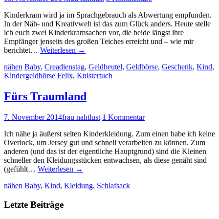
Kinderkram wird ja im Sprachgebrauch als Abwertung empfunden.
In der Näh- und Kreativwelt ist das zum Glück anders. Heute stelle
ich euch zwei Kinderkramsachen vor, die beide längst ihre
Empfänger jenseits des großen Teiches erreicht und – wie mir
berichtet…
Weiterlesen
→
nähen
Baby
,
Creadienstag
,
Geldbeutel
,
Geldbörse
,
Geschenk
,
Kind
,
Kindergeldbörse Felix
,
Knistertuch
Fürs Traumland
7. November 2014
frau nahtlust
1 Kommentar
Ich nähe ja äußerst selten Kinderkleidung. Zum einen habe ich keine
Overlock, um Jersey gut und schnell verarbeiten zu können. Zum
anderen (und das ist der eigentliche Hauptgrund) sind die Kleinen
schneller den Kleidungsstücken entwachsen, als diese genäht sind
(gefühlt…
Weiterlesen
→
nähen
Baby
,
Kind
,
Kleidung
,
Schlafsack
Letzte Beiträge