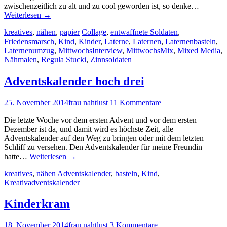
zwischenzeitlich zu alt und zu cool geworden ist, so denke…
Weiterlesen
→
kreatives
,
nähen
,
papier
Collage
,
entwaffnete Soldaten
,
Friedensmarsch
,
Kind
,
Kinder
,
Laterne
,
Laternen
,
Laternenbasteln
,
Laternenumzug
,
MittwochsInterview
,
MittwochsMix
,
Mixed Media
,
Nähmalen
,
Regula Stucki
,
Zinnsoldaten
Adventskalender hoch drei
25. November 2014
frau nahtlust
11 Kommentare
Die letzte Woche vor dem ersten Advent und vor dem ersten
Dezember ist da, und damit wird es höchste Zeit, alle
Adventskalender auf den Weg zu bringen oder mit dem letzten
Schliff zu versehen. Den Adventskalender für meine Freundin
hatte…
Weiterlesen
→
kreatives
,
nähen
Adventskalender
,
basteln
,
Kind
,
Kreativadventskalender
Kinderkram
18. November 2014
frau nahtlust
3 Kommentare