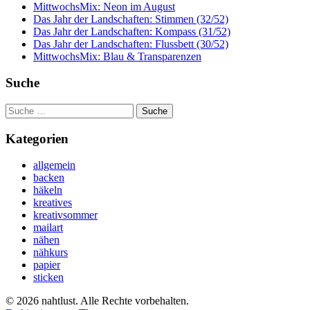
MittwochsMix: Neon im August
Das Jahr der Landschaften: Stimmen (32/52)
Das Jahr der Landschaften: Kompass (31/52)
Das Jahr der Landschaften: Flussbett (30/52)
MittwochsMix: Blau & Transparenzen
Suche
Suche
nach:
Kategorien
allgemein
backen
häkeln
kreatives
kreativsommer
mailart
nähen
nähkurs
papier
sticken
© 2026 nahtlust. Alle Rechte vorbehalten.