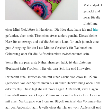
TUTORIALS
Materialpaket
gepackt und
WORKSHOPS
zwar für die
Erstellung
PAPIERLIEBE AM
einer Mini-Geldbörse in Herzform. Die Idee dazu hatte ich mal
hier
gefunden, aber mein Täschchen etwas anders genäht. Dieses kleine
MONTAG
Herz für unterwegs und auf die Schnelle kann für euch ja noch eine
gute Anregung für ein Last-Minute-Geschenk für Weihnachten,
Geburtstag oder für die Aufmerksamkeit zwischendurch sein.
IMPRESSUM
Wenn ihr ein paar erste Näherfahrungen habt, ist das Erstellen
DATENSCHUTZ
überhaupt kein Problem. Hier ein paar Schritte und Hinweise:
Ihr nehmt eine Herzschablone mit einer Größe von etwa 10-15 cm
(gemessen von der Spitze unten bis zu einer Herzwölbung oben links
oder rechts). Diese legt ihr auf zwei Lagen Außenstoff, zwei Lagen
Innenstoff sowie zwei Lagen Volumenvlies und schneidet die Herzen
mit einer Nahtzugabe von 1 cm zu. Bügelt zunächst das Volumenvlies
auf den Außenstoff auf. Jeweils eines der Herzen vom Außenstoff und