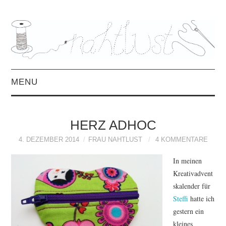
MENU
HOME
HERZ ADHOC
ÜBER MICH
4. DEZEMBER 2014
FRAU NAHTLUST
4 KOMMENTARE
MITTWOCHSMIX &
In meinen
Kreativadvent
INTERVIEWS
skalender für
Steffi
hatte ich
FREEBOOKS &
gestern ein
kleines