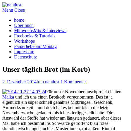
Menu
Close
home
Über mich
MittwochsMix & Interviews
Freebooks & Tutorials
Workshops
Papierliebe am Montag
Impressum
Datenschutz
Unser täglich Brot (im Korb)
2. Dezember 2014
frau nahtlust
1 Kommentar
Für unser Novembertauschprojekt hatten
Maika
und ich uns einen Brotkorb vorgenommen. Das ist ja
eigentlich ein super schnell genähtes Mitbringsel, Geschenk,
Aufmerksamkeit – und doch hat es bei mir bis in die letzte
Novemberwoche gedauert, bis ich es fertiggestellt hatte. Die
Auswahl der Stoffe hat wieder am längsten gedauert, aber dieses
Mal habe ich bestimmt ins Schwarze getroffen: blau-rotes
skandinavisch angehauchtes Muster innen, rot außen. Einmal