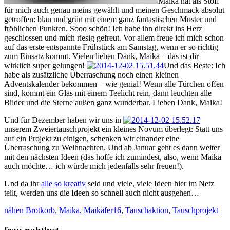
Maika hat als Stoff
für mich auch genau meins gewählt und meinen Geschmack absolut
getroffen: blau und grün mit einem ganz fantastischen Muster und
fröhlichen Punkten. Sooo schön! Ich habe ihn direkt ins Herz
geschlossen und mich riesig gefreut. Vor allem freue ich mich schon
auf das erste entspannte Frühstück am Samstag, wenn er so richtig
zum Einsatz kommt. Vielen lieben Dank, Maika – das ist dir
wirklich super gelungen!
Und das Beste: Ich
habe als zusätzliche Überraschung noch einen kleinen
Adventskalender bekommen – wie genial! Wenn alle Türchen offen
sind, kommt ein Glas mit einem Teelicht rein, dann leuchten alle
Bilder und die Sterne außen ganz wunderbar. Lieben Dank, Maika!
Und für Dezember haben wir uns in
unserem Zweiertauschprojekt ein kleines Novum überlegt: Statt uns
auf ein Projekt zu einigen, schenken wir einander eine
Überraschung zu Weihnachten. Und ab Januar geht es dann weiter
mit den nächsten Ideen (das hoffe ich zumindest, also, wenn Maika
auch möchte… ich würde mich jedenfalls sehr freuen!).
Und da ihr
alle so kreativ
seid und viele, viele Ideen hier im Netz
teilt, werden uns die Ideen so schnell auch nicht ausgehen…
nähen
Brotkorb
,
Maika
,
Maikäfer16
,
Tauschaktion
,
Tauschprojekt