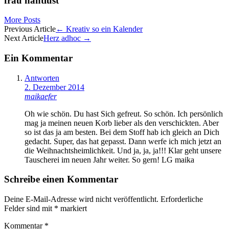
frau nahtlust
More Posts
Artikel-
Previous Article
←
Kreativ so ein Kalender
Next Article
Herz adhoc
→
Navigation
Ein Kommentar
Antworten
2. Dezember 2014
maikaefer
Oh wie schön. Du hast Sich gefreut. So schön. Ich persönlich
mag ja meinen neuen Korb lieber als den verschickten. Aber
so ist das ja am besten. Bei dem Stoff hab ich gleich an Dich
gedacht. Super, das hat gepasst. Dann werfe ich mich jetzt an
die Weihnachtsheimlichkeit. Und ja, ja, ja!!! Klar geht unsere
Tauscherei im neuen Jahr weiter. So gern! LG maika
Schreibe einen Kommentar
Deine E-Mail-Adresse wird nicht veröffentlicht.
Erforderliche
Felder sind mit
*
markiert
Kommentar
*