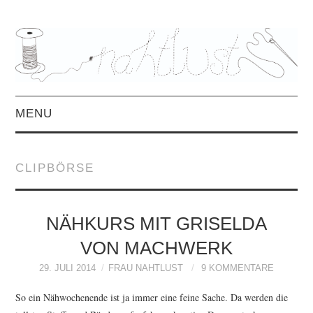
MENU
HOME
CLIPBÖRSE
ÜBER MICH
MITTWOCHSMIX &
NÄHKURS MIT GRISELDA
VON MACHWERK
INTERVIEWS
29. JULI 2014
FRAU NAHTLUST
9 KOMMENTARE
FREEBOOKS &
So ein Nähwochenende ist ja immer eine feine Sache. Da werden die