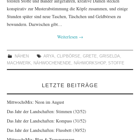
tollsten Stoffe und Bänder aufgefahren, kreative Damen stecken
TUTORIALS
konspirativ zur Musterabstimmung die Köpfe zusammen, und einige
Stunden später sind neue Taschen, Täschchen und Geldbörsen zu
WORKSHOPS
bewundern. Dazwischen gibt…
Weiterlesen
→
PAPIERLIEBE AM
MONTAG
NÄHEN
ARYA
,
CLIPBÖRSE
,
GRETE
,
GRISELDA
,
MACHWERK
,
NÄHWOCHENENDE
,
NÄHWORKSHOP
,
STOFFE
IMPRESSUM
DATENSCHUTZ
LETZTE BEITRÄGE
MittwochsMix: Neon im August
Das Jahr der Landschaften: Stimmen (32/52)
Das Jahr der Landschaften: Kompass (31/52)
Das Jahr der Landschaften: Flussbett (30/52)
MittwochsMix: Blau & Transparenzen